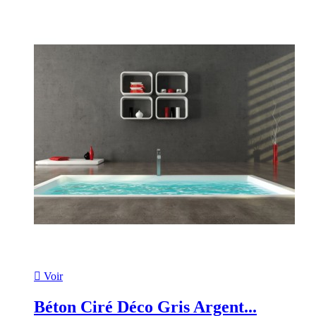

Voir
Béton Ciré Déco Gris Argent...