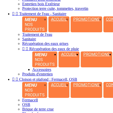
Entretien bois Extérieur
Protection terre cuite, tommettes, travertin


Traitement de l'eau - Sanitaire
MENU
ACCUEIL
PROMOTIONS
CO
NOS
PRODUITS
Traitement de l'eau
Sanitaire
Récupération des eaux grises


Récupération des eaux de pluie
MENU
ACCUEIL
PROMOTIONS
NOS
PRODUITS
Accessoires
Produits d'entretien


Cloison et plafond : Fermacell, OSB
MENU
ACCUEIL
PROMOTIONS
CO
NOS
PRODUITS
Fermacell
OSB
Brique de terre crue