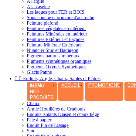
A l'argile
A la caséine
Les laques pour FER et BOIS
Sous couche et primaire d'accroche
Peinture plafond
Peintures végétales en intérieur
Peintures Minérales en intérieur
Peintures Extérieur et Façades
Peinture Minérale Extérieure
Nuancier Stuc et Badigeon
Pigments naturels minéraux
Pigments synthétiques organiques
Pigments Oxydes Synthétiques
Glacis Patine


Enduits, Argile, Chaux, Sables et Plâtres
MENU
ACCUEIL
PROMOTIONS
CO
NOS
PRODUITS
Chaux
Argile Houillères de Cruéjouls
Enduits isolants Diasen et chaux liège
Pâte à papier
Enduit Fin de Lissage
Stuc