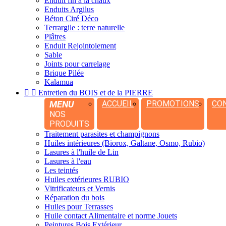
Enduit fin à la chaux
Enduits Argilus
Béton Ciré Déco
Terrargile : terre naturelle
Plâtres
Enduit Rejointoiement
Sable
Joints pour carrelage
Brique Pilée
Kalamua


Entretien du BOIS et de la PIERRE
MENU
ACCUEIL
PROMOTIONS
CO
NOS
PRODUITS
Traitement parasites et champignons
Huiles intérieures (Biorox, Galtane, Osmo, Rubio)
Lasures à l'huile de Lin
Lasures à l'eau
Les teintés
Huiles extérieures RUBIO
Vitrificateurs et Vernis
Réparation du bois
Huiles pour Terrasses
Huile contact Alimentaire et norme Jouets
Peintures Bois Extérieur