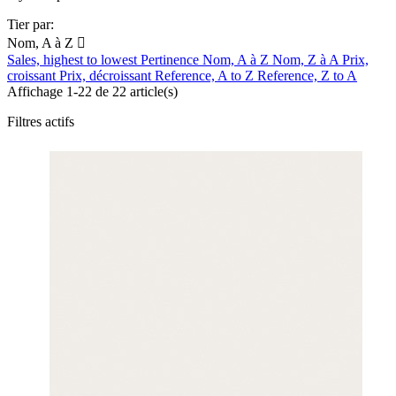
Tier par:
Nom, A à Z

Sales, highest to lowest
Pertinence
Nom, A à Z
Nom, Z à A
Prix,
croissant
Prix, décroissant
Reference, A to Z
Reference, Z to A
Affichage 1-22 de 22 article(s)
Filtres actifs