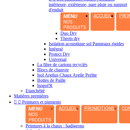
intérieure, extérieure, pare pluie ou support
d'enduit
MENU
ACCUEIL
PRO
NOS
PRODUITS
Duo Dry
Therm dry
Isolation acoustique sol Panneaux rigides
Intégral
Protect Dry
Universal
La fibre de cartons recyclés
Blocs de chanvre
Isol Argilus Chaux Argile Perlite
Bottes de Paille
Isopol'R
Etanchéité
Matières premières


Peintures et pigments
MENU
ACCUEIL
PROMOTIONS
CO
NOS
PRODUITS
Peintures à la chaux : badigeons