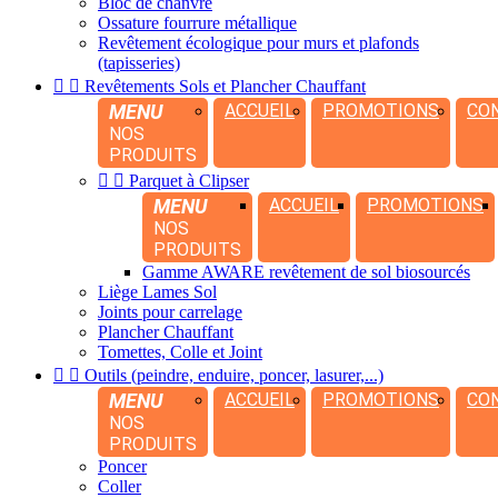
Bloc de chanvre
Ossature fourrure métallique
Revêtement écologique pour murs et plafonds
(tapisseries)


Revêtements Sols et Plancher Chauffant
MENU
ACCUEIL
PROMOTIONS
CO
NOS
PRODUITS


Parquet à Clipser
MENU
ACCUEIL
PROMOTIONS
NOS
PRODUITS
Gamme AWARE revêtement de sol biosourcés
Liège Lames Sol
Joints pour carrelage
Plancher Chauffant
Tomettes, Colle et Joint


Outils (peindre, enduire, poncer, lasurer,...)
MENU
ACCUEIL
PROMOTIONS
CO
NOS
PRODUITS
Poncer
Coller