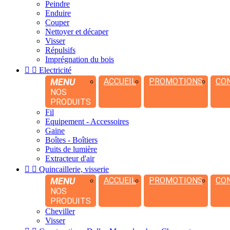
Peindre
Enduire
Couper
Nettoyer et décaper
Visser
Répulsifs
Imprégnation du bois


Electricité
MENU
ACCUEIL
PROMOTIONS
CO
NOS
PRODUITS
Fil
Equipement - Accessoires
Gaine
Boîtes - Boîtiers
Puits de lumière
Extracteur d'air


Quincaillerie, visserie
MENU
ACCUEIL
PROMOTIONS
CO
NOS
PRODUITS
Cheviller
Visser