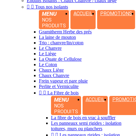
Enduits Isolants : Chaux Chanvre / chaux liège


Tous nos isolants
MENU
ACCUEIL
PROMOTIONS
NOS
PRODUITS
Gramitherm Herbe des prés
La laine de mouton
Trio : chanvre/lin/coton
Le Chanvre
Le Liège
La Ouate de Cellulose
Le Coton
Chaux Liège
Chaux Chanvre
Frein vapeur et pare pluie
Perlite et Vermiculite


La Fibre de bois
MENU
ACCUEIL
PROMOTI
NOS
PRODUITS
La fibre de bois en vrac à souffler
Les panneaux semi rigides : isolation
toitures, murs ou planchers


Les panneaux rigides : isolation