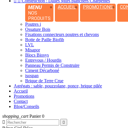


Construction : Dalles Murs planchers Charpentes
MENU
ACCUEIL
PROMOTIONS
CO
NOS
PRODUITS
Poutres i
Ossature Bois
Fixations connecteurs poutres et chevons
Botte de Paille Biofib
LVL
Misapor
Blocs Biosys
Entrevous / Hourdis
Panneau Permis de Construire
Ciment Décarboné
isospan
Brique de Terre Crue
Agrégats : sable, pouzzolane, ponce, brique pilée
Accueil
Promotions
Contact
Blog/Conseils
shopping_cart
Panier
0

