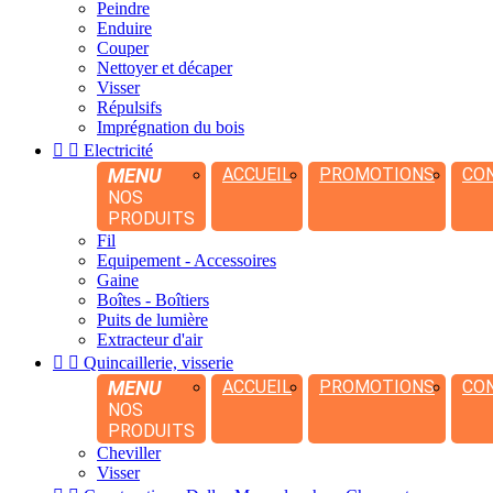
Peindre
Enduire
Couper
Nettoyer et décaper
Visser
Répulsifs
Imprégnation du bois


Electricité
MENU
ACCUEIL
PROMOTIONS
CO
NOS
PRODUITS
Fil
Equipement - Accessoires
Gaine
Boîtes - Boîtiers
Puits de lumière
Extracteur d'air


Quincaillerie, visserie
MENU
ACCUEIL
PROMOTIONS
CO
NOS
PRODUITS
Cheviller
Visser