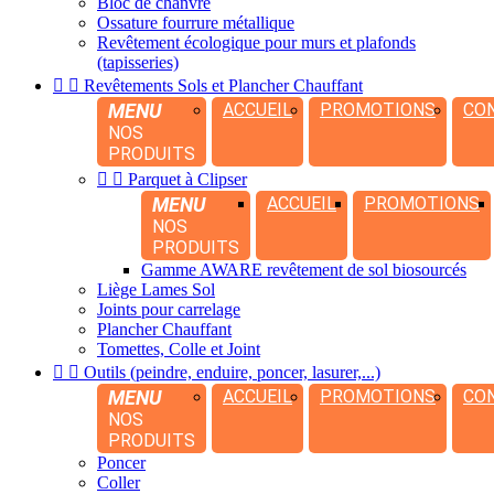
Bloc de chanvre
Ossature fourrure métallique
Revêtement écologique pour murs et plafonds
(tapisseries)


Revêtements Sols et Plancher Chauffant
MENU
ACCUEIL
PROMOTIONS
CO
NOS
PRODUITS


Parquet à Clipser
MENU
ACCUEIL
PROMOTIONS
NOS
PRODUITS
Gamme AWARE revêtement de sol biosourcés
Liège Lames Sol
Joints pour carrelage
Plancher Chauffant
Tomettes, Colle et Joint


Outils (peindre, enduire, poncer, lasurer,...)
MENU
ACCUEIL
PROMOTIONS
CO
NOS
PRODUITS
Poncer
Coller