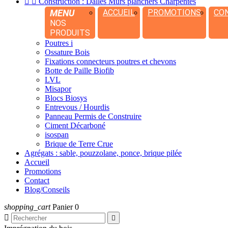


Construction : Dalles Murs planchers Charpentes
MENU
ACCUEIL
PROMOTIONS
CO
NOS
PRODUITS
Poutres i
Ossature Bois
Fixations connecteurs poutres et chevons
Botte de Paille Biofib
LVL
Misapor
Blocs Biosys
Entrevous / Hourdis
Panneau Permis de Construire
Ciment Décarboné
isospan
Brique de Terre Crue
Agrégats : sable, pouzzolane, ponce, brique pilée
Accueil
Promotions
Contact
Blog/Conseils
shopping_cart
Panier
0

