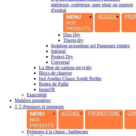
intérieure, extérieure, pare pluie ou support
d'enduit
MENU
ACCUEIL
PRO
NOS
PRODUITS
Duo Dry
Therm dry
Isolation acoustique sol Panneaux rigides
Intégral
Protect Dry
Universal
La fibre de cartons recyclés
Blocs de chanvre
Isol Argilus Chaux Argile Perlite
Bottes de Paille
Isopol'R
Etanchéité
Matières premières


Peintures et pigments
MENU
ACCUEIL
PROMOTIONS
CO
NOS
PRODUITS
Peintures à la chaux : badigeons