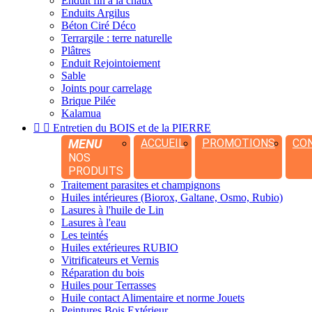
Enduit fin à la chaux
Enduits Argilus
Béton Ciré Déco
Terrargile : terre naturelle
Plâtres
Enduit Rejointoiement
Sable
Joints pour carrelage
Brique Pilée
Kalamua


Entretien du BOIS et de la PIERRE
MENU
ACCUEIL
PROMOTIONS
CO
NOS
PRODUITS
Traitement parasites et champignons
Huiles intérieures (Biorox, Galtane, Osmo, Rubio)
Lasures à l'huile de Lin
Lasures à l'eau
Les teintés
Huiles extérieures RUBIO
Vitrificateurs et Vernis
Réparation du bois
Huiles pour Terrasses
Huile contact Alimentaire et norme Jouets
Peintures Bois Extérieur