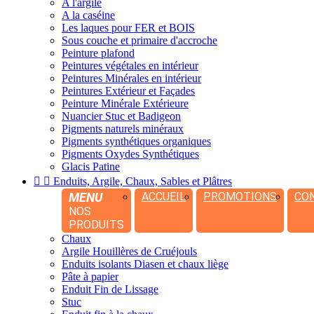
A l'argile
A la caséine
Les laques pour FER et BOIS
Sous couche et primaire d'accroche
Peinture plafond
Peintures végétales en intérieur
Peintures Minérales en intérieur
Peintures Extérieur et Façades
Peinture Minérale Extérieure
Nuancier Stuc et Badigeon
Pigments naturels minéraux
Pigments synthétiques organiques
Pigments Oxydes Synthétiques
Glacis Patine


Enduits, Argile, Chaux, Sables et Plâtres
MENU
ACCUEIL
PROMOTIONS
CO
NOS
PRODUITS
Chaux
Argile Houillères de Cruéjouls
Enduits isolants Diasen et chaux liège
Pâte à papier
Enduit Fin de Lissage
Stuc