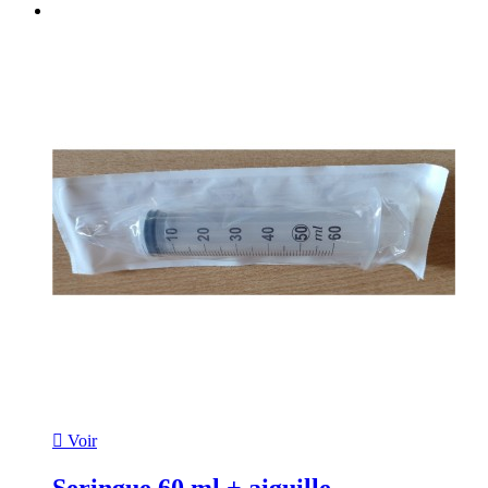

Voir
Seringue 60 ml + aiguille