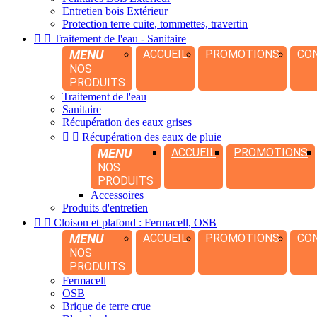
Entretien bois Extérieur
Protection terre cuite, tommettes, travertin


Traitement de l'eau - Sanitaire
MENU
ACCUEIL
PROMOTIONS
CO
NOS
PRODUITS
Traitement de l'eau
Sanitaire
Récupération des eaux grises


Récupération des eaux de pluie
MENU
ACCUEIL
PROMOTIONS
NOS
PRODUITS
Accessoires
Produits d'entretien


Cloison et plafond : Fermacell, OSB
MENU
ACCUEIL
PROMOTIONS
CO
NOS
PRODUITS
Fermacell
OSB
Brique de terre crue