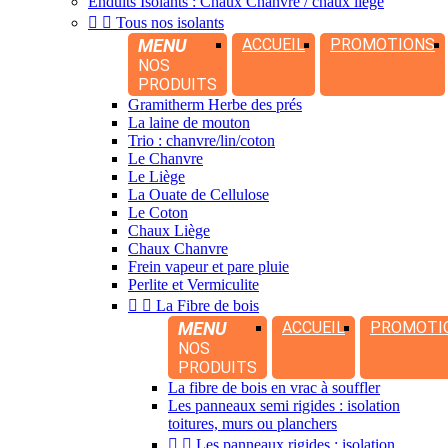
Enduits Isolants : Chaux Chanvre / chaux liège


Tous nos isolants
MENU
ACCUEIL
PROMOTIONS
NOS
PRODUITS
Gramitherm Herbe des prés
La laine de mouton
Trio : chanvre/lin/coton
Le Chanvre
Le Liège
La Ouate de Cellulose
Le Coton
Chaux Liège
Chaux Chanvre
Frein vapeur et pare pluie
Perlite et Vermiculite


La Fibre de bois
MENU
ACCUEIL
PROMOTI
NOS
PRODUITS
La fibre de bois en vrac à souffler
Les panneaux semi rigides : isolation
toitures, murs ou planchers


Les panneaux rigides : isolation