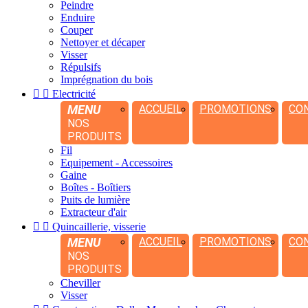
Peindre
Enduire
Couper
Nettoyer et décaper
Visser
Répulsifs
Imprégnation du bois


Electricité
MENU
ACCUEIL
PROMOTIONS
CO
NOS
PRODUITS
Fil
Equipement - Accessoires
Gaine
Boîtes - Boîtiers
Puits de lumière
Extracteur d'air


Quincaillerie, visserie
MENU
ACCUEIL
PROMOTIONS
CO
NOS
PRODUITS
Cheviller
Visser