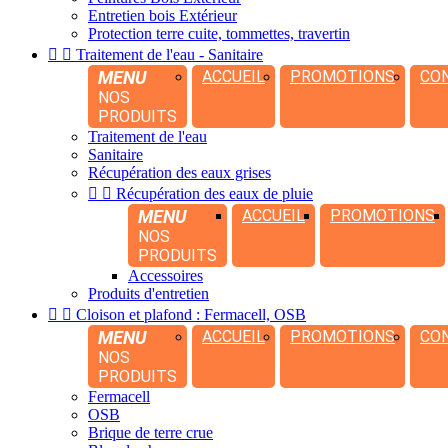
Entretien bois Extérieur
Protection terre cuite, tommettes, travertin


Traitement de l'eau - Sanitaire
MENU
ACCUEIL
PROMOTIONS
CO
NOS
PRODUITS
Traitement de l'eau
Sanitaire
Récupération des eaux grises


Récupération des eaux de pluie
MENU
ACCUEIL
PROMOTIONS
NOS
PRODUITS
Accessoires
Produits d'entretien


Cloison et plafond : Fermacell, OSB
MENU
ACCUEIL
PROMOTIONS
CO
NOS
PRODUITS
Fermacell
OSB
Brique de terre crue