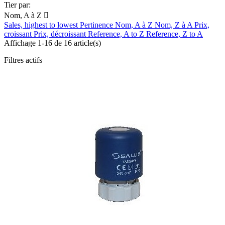
Tier par:
Nom, A à Z

Sales, highest to lowest
Pertinence
Nom, A à Z
Nom, Z à A
Prix,
croissant
Prix, décroissant
Reference, A to Z
Reference, Z to A
Affichage 1-16 de 16 article(s)
Filtres actifs