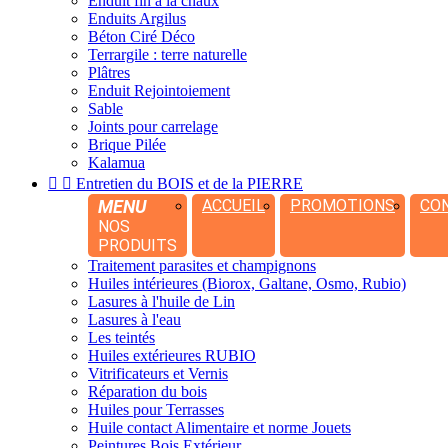
Enduit fin à la chaux
Enduits Argilus
Béton Ciré Déco
Terrargile : terre naturelle
Plâtres
Enduit Rejointoiement
Sable
Joints pour carrelage
Brique Pilée
Kalamua


Entretien du BOIS et de la PIERRE
MENU
ACCUEIL
PROMOTIONS
CO
NOS
PRODUITS
Traitement parasites et champignons
Huiles intérieures (Biorox, Galtane, Osmo, Rubio)
Lasures à l'huile de Lin
Lasures à l'eau
Les teintés
Huiles extérieures RUBIO
Vitrificateurs et Vernis
Réparation du bois
Huiles pour Terrasses
Huile contact Alimentaire et norme Jouets
Peintures Bois Extérieur