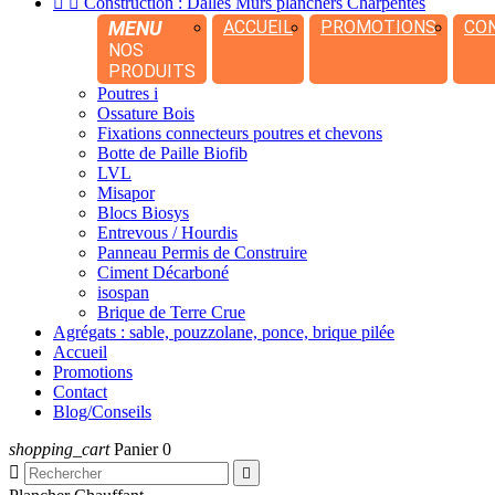


Construction : Dalles Murs planchers Charpentes
MENU
ACCUEIL
PROMOTIONS
CO
NOS
PRODUITS
Poutres i
Ossature Bois
Fixations connecteurs poutres et chevons
Botte de Paille Biofib
LVL
Misapor
Blocs Biosys
Entrevous / Hourdis
Panneau Permis de Construire
Ciment Décarboné
isospan
Brique de Terre Crue
Agrégats : sable, pouzzolane, ponce, brique pilée
Accueil
Promotions
Contact
Blog/Conseils
shopping_cart
Panier
0

