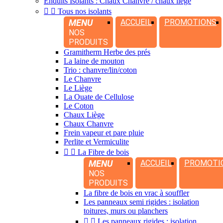
Enduits Isolants : Chaux Chanvre / chaux liège


Tous nos isolants
MENU
ACCUEIL
PROMOTIONS
NOS
PRODUITS
Gramitherm Herbe des prés
La laine de mouton
Trio : chanvre/lin/coton
Le Chanvre
Le Liège
La Ouate de Cellulose
Le Coton
Chaux Liège
Chaux Chanvre
Frein vapeur et pare pluie
Perlite et Vermiculite


La Fibre de bois
MENU
ACCUEIL
PROMOTI
NOS
PRODUITS
La fibre de bois en vrac à souffler
Les panneaux semi rigides : isolation
toitures, murs ou planchers


Les panneaux rigides : isolation