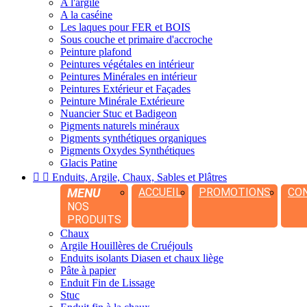
A l'argile
A la caséine
Les laques pour FER et BOIS
Sous couche et primaire d'accroche
Peinture plafond
Peintures végétales en intérieur
Peintures Minérales en intérieur
Peintures Extérieur et Façades
Peinture Minérale Extérieure
Nuancier Stuc et Badigeon
Pigments naturels minéraux
Pigments synthétiques organiques
Pigments Oxydes Synthétiques
Glacis Patine


Enduits, Argile, Chaux, Sables et Plâtres
MENU
ACCUEIL
PROMOTIONS
CO
NOS
PRODUITS
Chaux
Argile Houillères de Cruéjouls
Enduits isolants Diasen et chaux liège
Pâte à papier
Enduit Fin de Lissage
Stuc