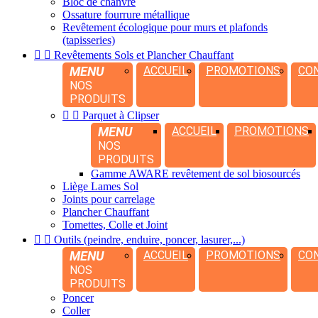
Bloc de chanvre
Ossature fourrure métallique
Revêtement écologique pour murs et plafonds
(tapisseries)


Revêtements Sols et Plancher Chauffant
MENU
ACCUEIL
PROMOTIONS
CO
NOS
PRODUITS


Parquet à Clipser
MENU
ACCUEIL
PROMOTIONS
NOS
PRODUITS
Gamme AWARE revêtement de sol biosourcés
Liège Lames Sol
Joints pour carrelage
Plancher Chauffant
Tomettes, Colle et Joint


Outils (peindre, enduire, poncer, lasurer,...)
MENU
ACCUEIL
PROMOTIONS
CO
NOS
PRODUITS
Poncer
Coller