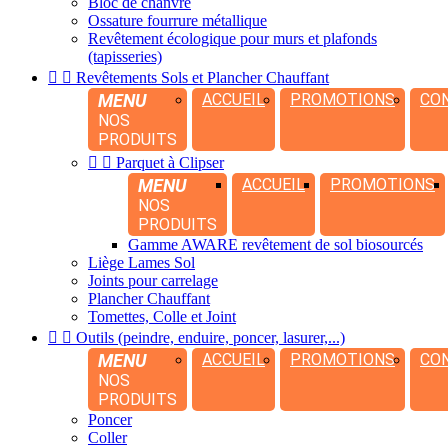
Bloc de chanvre
Ossature fourrure métallique
Revêtement écologique pour murs et plafonds
(tapisseries)


Revêtements Sols et Plancher Chauffant
MENU
ACCUEIL
PROMOTIONS
CO
NOS
PRODUITS


Parquet à Clipser
MENU
ACCUEIL
PROMOTIONS
NOS
PRODUITS
Gamme AWARE revêtement de sol biosourcés
Liège Lames Sol
Joints pour carrelage
Plancher Chauffant
Tomettes, Colle et Joint


Outils (peindre, enduire, poncer, lasurer,...)
MENU
ACCUEIL
PROMOTIONS
CO
NOS
PRODUITS
Poncer
Coller