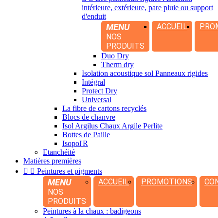
intérieure, extérieure, pare pluie ou support
d'enduit
MENU
ACCUEIL
PRO
NOS
PRODUITS
Duo Dry
Therm dry
Isolation acoustique sol Panneaux rigides
Intégral
Protect Dry
Universal
La fibre de cartons recyclés
Blocs de chanvre
Isol Argilus Chaux Argile Perlite
Bottes de Paille
Isopol'R
Etanchéité
Matières premières


Peintures et pigments
MENU
ACCUEIL
PROMOTIONS
CO
NOS
PRODUITS
Peintures à la chaux : badigeons