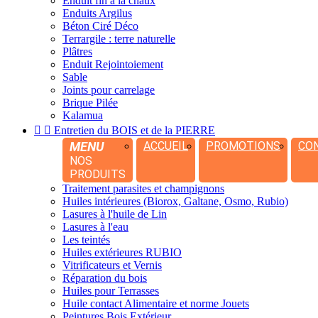
Enduit fin à la chaux
Enduits Argilus
Béton Ciré Déco
Terrargile : terre naturelle
Plâtres
Enduit Rejointoiement
Sable
Joints pour carrelage
Brique Pilée
Kalamua


Entretien du BOIS et de la PIERRE
MENU
ACCUEIL
PROMOTIONS
CO
NOS
PRODUITS
Traitement parasites et champignons
Huiles intérieures (Biorox, Galtane, Osmo, Rubio)
Lasures à l'huile de Lin
Lasures à l'eau
Les teintés
Huiles extérieures RUBIO
Vitrificateurs et Vernis
Réparation du bois
Huiles pour Terrasses
Huile contact Alimentaire et norme Jouets
Peintures Bois Extérieur