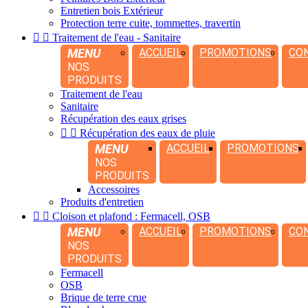
Entretien bois Extérieur
Protection terre cuite, tommettes, travertin


Traitement de l'eau - Sanitaire
MENU
ACCUEIL
PROMOTIONS
CO
NOS
PRODUITS
Traitement de l'eau
Sanitaire
Récupération des eaux grises


Récupération des eaux de pluie
MENU
ACCUEIL
PROMOTIONS
NOS
PRODUITS
Accessoires
Produits d'entretien


Cloison et plafond : Fermacell, OSB
MENU
ACCUEIL
PROMOTIONS
CO
NOS
PRODUITS
Fermacell
OSB
Brique de terre crue