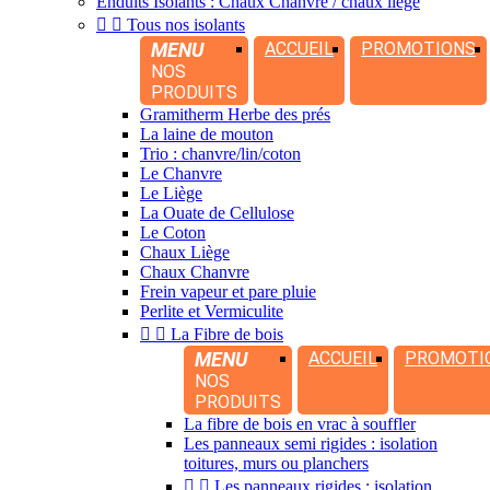
Enduits Isolants : Chaux Chanvre / chaux liège


Tous nos isolants
MENU
ACCUEIL
PROMOTIONS
NOS
PRODUITS
Gramitherm Herbe des prés
La laine de mouton
Trio : chanvre/lin/coton
Le Chanvre
Le Liège
La Ouate de Cellulose
Le Coton
Chaux Liège
Chaux Chanvre
Frein vapeur et pare pluie
Perlite et Vermiculite


La Fibre de bois
MENU
ACCUEIL
PROMOTI
NOS
PRODUITS
La fibre de bois en vrac à souffler
Les panneaux semi rigides : isolation
toitures, murs ou planchers


Les panneaux rigides : isolation