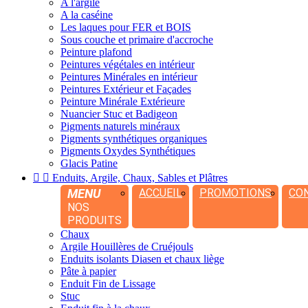
A l'argile
A la caséine
Les laques pour FER et BOIS
Sous couche et primaire d'accroche
Peinture plafond
Peintures végétales en intérieur
Peintures Minérales en intérieur
Peintures Extérieur et Façades
Peinture Minérale Extérieure
Nuancier Stuc et Badigeon
Pigments naturels minéraux
Pigments synthétiques organiques
Pigments Oxydes Synthétiques
Glacis Patine


Enduits, Argile, Chaux, Sables et Plâtres
MENU
ACCUEIL
PROMOTIONS
CO
NOS
PRODUITS
Chaux
Argile Houillères de Cruéjouls
Enduits isolants Diasen et chaux liège
Pâte à papier
Enduit Fin de Lissage
Stuc