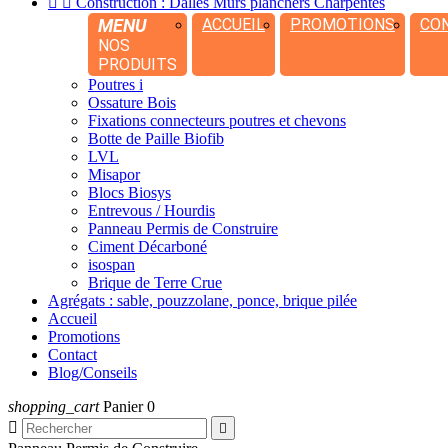


Construction : Dalles Murs planchers Charpentes
MENU
ACCUEIL
PROMOTIONS
CO
NOS
PRODUITS
Poutres i
Ossature Bois
Fixations connecteurs poutres et chevons
Botte de Paille Biofib
LVL
Misapor
Blocs Biosys
Entrevous / Hourdis
Panneau Permis de Construire
Ciment Décarboné
isospan
Brique de Terre Crue
Agrégats : sable, pouzzolane, ponce, brique pilée
Accueil
Promotions
Contact
Blog/Conseils
shopping_cart
Panier
0

