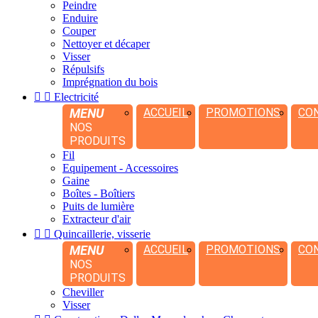
Peindre
Enduire
Couper
Nettoyer et décaper
Visser
Répulsifs
Imprégnation du bois


Electricité
MENU
ACCUEIL
PROMOTIONS
CO
NOS
PRODUITS
Fil
Equipement - Accessoires
Gaine
Boîtes - Boîtiers
Puits de lumière
Extracteur d'air


Quincaillerie, visserie
MENU
ACCUEIL
PROMOTIONS
CO
NOS
PRODUITS
Cheviller
Visser