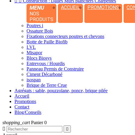


Construction : Dalles Murs planchers Charpentes
MENU
ACCUEIL
PROMOTIONS
CO
NOS
PRODUITS
Poutres i
Ossature Bois
Fixations connecteurs poutres et chevons
Botte de Paille Biofib
LVL
Misapor
Blocs Biosys
Entrevous / Hourdis
Panneau Permis de Construire
Ciment Décarboné
isospan
Brique de Terre Crue
Agrégats : sable, pouzzolane, ponce, brique pilée
Accueil
Promotions
Contact
Blog/Conseils
shopping_cart
Panier
0

