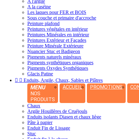
A l'argile
A la caséine
Les laques pour FER et BOIS
Sous couche et primaire d'accroche
Peinture plafond
Peintures végétales en intérieur
Peintures Minérales en intérieur
Peintures Extérieur et Façades
Peinture Minérale Extérieure
Nuancier Stuc et Badigeon
Pigments naturels minéraux
Pigments synthétiques organiques
Pigments Oxydes Synthétiques
Glacis Patine


Enduits, Argile, Chaux, Sables et Plâtres
MENU
ACCUEIL
PROMOTIONS
CO
NOS
PRODUITS
Chaux
Argile Houillères de Cruéjouls
Enduits isolants Diasen et chaux liège
Pâte à papier
Enduit Fin de Lissage
Stuc