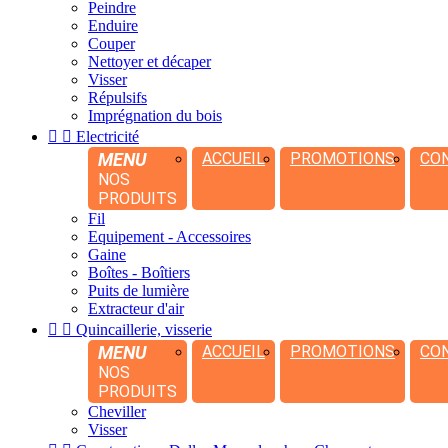
Peindre
Enduire
Couper
Nettoyer et décaper
Visser
Répulsifs
Imprégnation du bois


Electricité
MENU
ACCUEIL
PROMOTIONS
CO
NOS
PRODUITS
Fil
Equipement - Accessoires
Gaine
Boîtes - Boîtiers
Puits de lumière
Extracteur d'air


Quincaillerie, visserie
MENU
ACCUEIL
PROMOTIONS
CO
NOS
PRODUITS
Cheviller
Visser