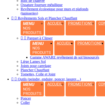
Bloc de chanvre
Ossature fourrure métallique
Revêtement écologique pour murs et plafonds
(tapisseries)


Revêtements Sols et Plancher Chauffant
MENU
ACCUEIL
PROMOTIONS
CO
NOS
PRODUITS


Parquet à Clipser
MENU
ACCUEIL
PROMOTIONS
NOS
PRODUITS
Gamme AWARE revêtement de sol biosourcés
Liège Lames Sol
Joints pour carrelage
Plancher Chauffant
Tomettes, Colle et Joint


Outils (peindre, enduire, poncer, lasurer,...)
MENU
ACCUEIL
PROMOTIONS
CO
NOS
PRODUITS
Poncer
Coller