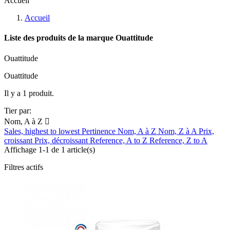
Accueil
Accueil
Liste des produits de la marque Ouattitude
Ouattitude
Ouattitude
Il y a 1 produit.
Tier par:
Nom, A à Z

Sales, highest to lowest
Pertinence
Nom, A à Z
Nom, Z à A
Prix,
croissant
Prix, décroissant
Reference, A to Z
Reference, Z to A
Affichage 1-1 de 1 article(s)
Filtres actifs