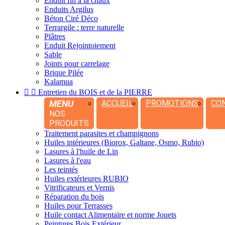
Enduit fin à la chaux
Enduits Argilus
Béton Ciré Déco
Terrargile : terre naturelle
Plâtres
Enduit Rejointoiement
Sable
Joints pour carrelage
Brique Pilée
Kalamua


Entretien du BOIS et de la PIERRE
MENU
ACCUEIL
PROMOTIONS
CO
NOS
PRODUITS
Traitement parasites et champignons
Huiles intérieures (Biorox, Galtane, Osmo, Rubio)
Lasures à l'huile de Lin
Lasures à l'eau
Les teintés
Huiles extérieures RUBIO
Vitrificateurs et Vernis
Réparation du bois
Huiles pour Terrasses
Huile contact Alimentaire et norme Jouets
Peintures Bois Extérieur