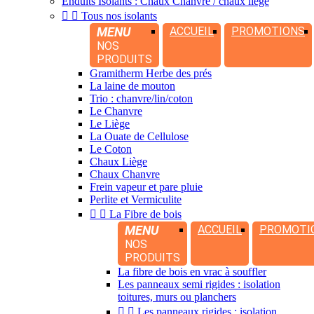
Enduits Isolants : Chaux Chanvre / chaux liège


Tous nos isolants
MENU
ACCUEIL
PROMOTIONS
NOS
PRODUITS
Gramitherm Herbe des prés
La laine de mouton
Trio : chanvre/lin/coton
Le Chanvre
Le Liège
La Ouate de Cellulose
Le Coton
Chaux Liège
Chaux Chanvre
Frein vapeur et pare pluie
Perlite et Vermiculite


La Fibre de bois
MENU
ACCUEIL
PROMOTI
NOS
PRODUITS
La fibre de bois en vrac à souffler
Les panneaux semi rigides : isolation
toitures, murs ou planchers


Les panneaux rigides : isolation