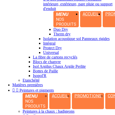
intérieure, extérieure, pare pluie ou support
d'enduit
MENU
ACCUEIL
PRO
NOS
PRODUITS
Duo Dry
Therm dry
Isolation acoustique sol Panneaux rigides
Intégral
Protect Dry
Universal
La fibre de cartons recyclés
Blocs de chanvre
Isol Argilus Chaux Argile Perlite
Bottes de Paille
Isopol'R
Etanchéité
Matières premières


Peintures et pigments
MENU
ACCUEIL
PROMOTIONS
CO
NOS
PRODUITS
Peintures à la chaux : badigeons