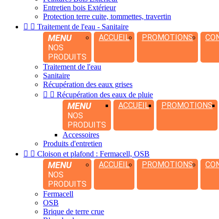
Entretien bois Extérieur
Protection terre cuite, tommettes, travertin


Traitement de l'eau - Sanitaire
MENU
ACCUEIL
PROMOTIONS
CO
NOS
PRODUITS
Traitement de l'eau
Sanitaire
Récupération des eaux grises


Récupération des eaux de pluie
MENU
ACCUEIL
PROMOTIONS
NOS
PRODUITS
Accessoires
Produits d'entretien


Cloison et plafond : Fermacell, OSB
MENU
ACCUEIL
PROMOTIONS
CO
NOS
PRODUITS
Fermacell
OSB
Brique de terre crue