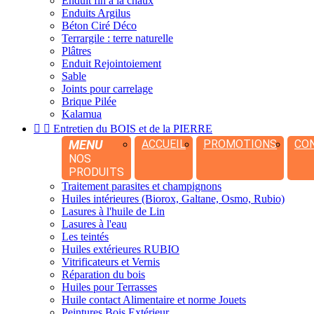
Enduit fin à la chaux
Enduits Argilus
Béton Ciré Déco
Terrargile : terre naturelle
Plâtres
Enduit Rejointoiement
Sable
Joints pour carrelage
Brique Pilée
Kalamua


Entretien du BOIS et de la PIERRE
MENU
ACCUEIL
PROMOTIONS
CO
NOS
PRODUITS
Traitement parasites et champignons
Huiles intérieures (Biorox, Galtane, Osmo, Rubio)
Lasures à l'huile de Lin
Lasures à l'eau
Les teintés
Huiles extérieures RUBIO
Vitrificateurs et Vernis
Réparation du bois
Huiles pour Terrasses
Huile contact Alimentaire et norme Jouets
Peintures Bois Extérieur