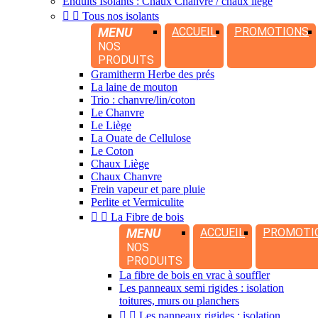
Enduits Isolants : Chaux Chanvre / chaux liège


Tous nos isolants
MENU
ACCUEIL
PROMOTIONS
NOS
PRODUITS
Gramitherm Herbe des prés
La laine de mouton
Trio : chanvre/lin/coton
Le Chanvre
Le Liège
La Ouate de Cellulose
Le Coton
Chaux Liège
Chaux Chanvre
Frein vapeur et pare pluie
Perlite et Vermiculite


La Fibre de bois
MENU
ACCUEIL
PROMOTI
NOS
PRODUITS
La fibre de bois en vrac à souffler
Les panneaux semi rigides : isolation
toitures, murs ou planchers


Les panneaux rigides : isolation