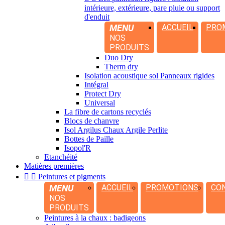
intérieure, extérieure, pare pluie ou support
d'enduit
MENU
ACCUEIL
PRO
NOS
PRODUITS
Duo Dry
Therm dry
Isolation acoustique sol Panneaux rigides
Intégral
Protect Dry
Universal
La fibre de cartons recyclés
Blocs de chanvre
Isol Argilus Chaux Argile Perlite
Bottes de Paille
Isopol'R
Etanchéité
Matières premières


Peintures et pigments
MENU
ACCUEIL
PROMOTIONS
CO
NOS
PRODUITS
Peintures à la chaux : badigeons