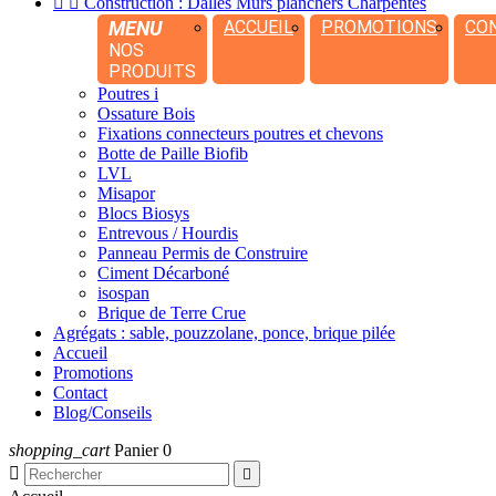


Construction : Dalles Murs planchers Charpentes
MENU
ACCUEIL
PROMOTIONS
CO
NOS
PRODUITS
Poutres i
Ossature Bois
Fixations connecteurs poutres et chevons
Botte de Paille Biofib
LVL
Misapor
Blocs Biosys
Entrevous / Hourdis
Panneau Permis de Construire
Ciment Décarboné
isospan
Brique de Terre Crue
Agrégats : sable, pouzzolane, ponce, brique pilée
Accueil
Promotions
Contact
Blog/Conseils
shopping_cart
Panier
0

