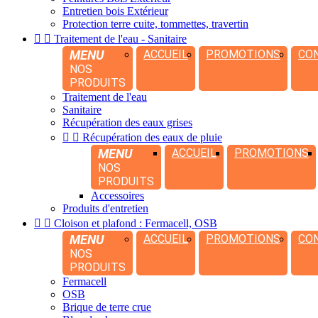
Entretien bois Extérieur
Protection terre cuite, tommettes, travertin


Traitement de l'eau - Sanitaire
MENU
ACCUEIL
PROMOTIONS
CO
NOS
PRODUITS
Traitement de l'eau
Sanitaire
Récupération des eaux grises


Récupération des eaux de pluie
MENU
ACCUEIL
PROMOTIONS
NOS
PRODUITS
Accessoires
Produits d'entretien


Cloison et plafond : Fermacell, OSB
MENU
ACCUEIL
PROMOTIONS
CO
NOS
PRODUITS
Fermacell
OSB
Brique de terre crue