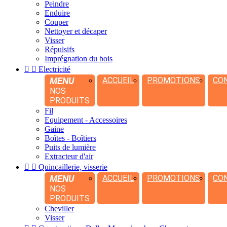
Peindre
Enduire
Couper
Nettoyer et décaper
Visser
Répulsifs
Imprégnation du bois


Electricité
MENU
ACCUEIL
PROMOTIONS
CO
NOS
PRODUITS
Fil
Equipement - Accessoires
Gaine
Boîtes - Boîtiers
Puits de lumière
Extracteur d'air


Quincaillerie, visserie
MENU
ACCUEIL
PROMOTIONS
CO
NOS
PRODUITS
Cheviller
Visser