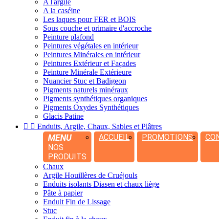
A l'argile
A la caséine
Les laques pour FER et BOIS
Sous couche et primaire d'accroche
Peinture plafond
Peintures végétales en intérieur
Peintures Minérales en intérieur
Peintures Extérieur et Façades
Peinture Minérale Extérieure
Nuancier Stuc et Badigeon
Pigments naturels minéraux
Pigments synthétiques organiques
Pigments Oxydes Synthétiques
Glacis Patine


Enduits, Argile, Chaux, Sables et Plâtres
MENU
ACCUEIL
PROMOTIONS
CO
NOS
PRODUITS
Chaux
Argile Houillères de Cruéjouls
Enduits isolants Diasen et chaux liège
Pâte à papier
Enduit Fin de Lissage
Stuc