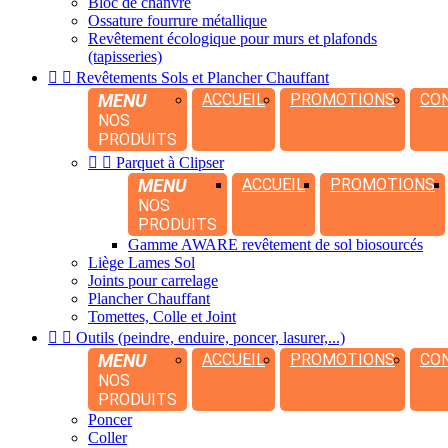
Bloc de chanvre
Ossature fourrure métallique
Revêtement écologique pour murs et plafonds
(tapisseries)


Revêtements Sols et Plancher Chauffant
MENU
ACCUEIL
PROMOTIONS
CO
NOS
PRODUITS


Parquet à Clipser
MENU
ACCUEIL
PROMOTIONS
NOS
PRODUITS
Gamme AWARE revêtement de sol biosourcés
Liège Lames Sol
Joints pour carrelage
Plancher Chauffant
Tomettes, Colle et Joint


Outils (peindre, enduire, poncer, lasurer,...)
MENU
ACCUEIL
PROMOTIONS
CO
NOS
PRODUITS
Poncer
Coller