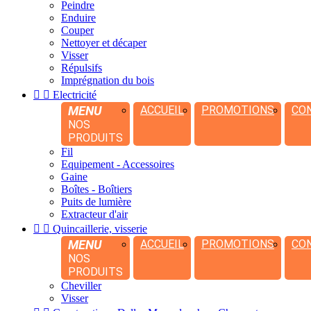
Peindre
Enduire
Couper
Nettoyer et décaper
Visser
Répulsifs
Imprégnation du bois


Electricité
MENU
ACCUEIL
PROMOTIONS
CO
NOS
PRODUITS
Fil
Equipement - Accessoires
Gaine
Boîtes - Boîtiers
Puits de lumière
Extracteur d'air


Quincaillerie, visserie
MENU
ACCUEIL
PROMOTIONS
CO
NOS
PRODUITS
Cheviller
Visser