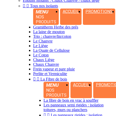
Enduits Isolants : Chaux Chanvre / chaux liège


Tous nos isolants
MENU
ACCUEIL
PROMOTIONS
NOS
PRODUITS
Gramitherm Herbe des prés
La laine de mouton
Trio : chanvre/lin/coton
Le Chanvre
Le Liège
La Ouate de Cellulose
Le Coton
Chaux Liège
Chaux Chanvre
Frein vapeur et pare pluie
Perlite et Vermiculite


La Fibre de bois
MENU
ACCUEIL
PROMOTI
NOS
PRODUITS
La fibre de bois en vrac à souffler
Les panneaux semi rigides : isolation
toitures, murs ou planchers


Les panneaux rigides : isolation