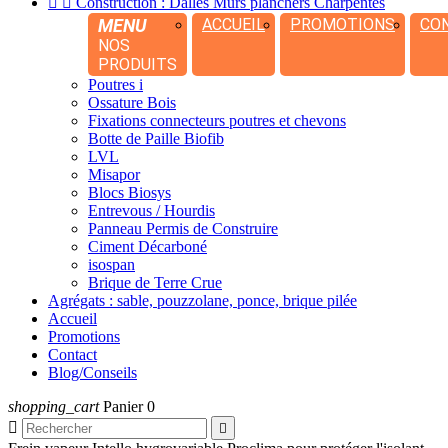


Construction : Dalles Murs planchers Charpentes
MENU
ACCUEIL
PROMOTIONS
CO
NOS
PRODUITS
Poutres i
Ossature Bois
Fixations connecteurs poutres et chevons
Botte de Paille Biofib
LVL
Misapor
Blocs Biosys
Entrevous / Hourdis
Panneau Permis de Construire
Ciment Décarboné
isospan
Brique de Terre Crue
Agrégats : sable, pouzzolane, ponce, brique pilée
Accueil
Promotions
Contact
Blog/Conseils
shopping_cart
Panier
0

