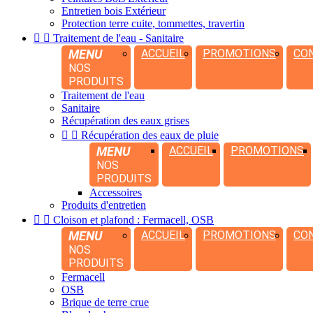
Entretien bois Extérieur
Protection terre cuite, tommettes, travertin


Traitement de l'eau - Sanitaire
MENU
ACCUEIL
PROMOTIONS
CO
NOS
PRODUITS
Traitement de l'eau
Sanitaire
Récupération des eaux grises


Récupération des eaux de pluie
MENU
ACCUEIL
PROMOTIONS
NOS
PRODUITS
Accessoires
Produits d'entretien


Cloison et plafond : Fermacell, OSB
MENU
ACCUEIL
PROMOTIONS
CO
NOS
PRODUITS
Fermacell
OSB
Brique de terre crue