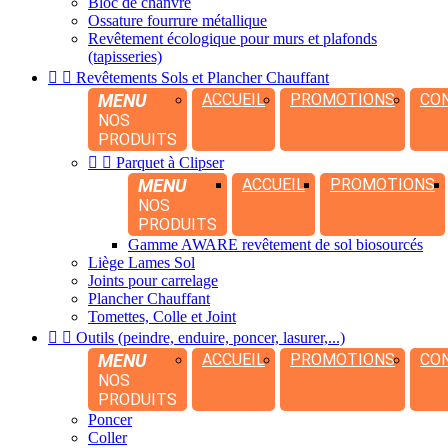
Bloc de chanvre
Ossature fourrure métallique
Revêtement écologique pour murs et plafonds
(tapisseries)


Revêtements Sols et Plancher Chauffant
MENU
ACCUEIL
PROMOTIONS
CO
NOS
PRODUITS


Parquet à Clipser
MENU
ACCUEIL
PROMOTIONS
NOS
PRODUITS
Gamme AWARE revêtement de sol biosourcés
Liège Lames Sol
Joints pour carrelage
Plancher Chauffant
Tomettes, Colle et Joint


Outils (peindre, enduire, poncer, lasurer,...)
MENU
ACCUEIL
PROMOTIONS
CO
NOS
PRODUITS
Poncer
Coller