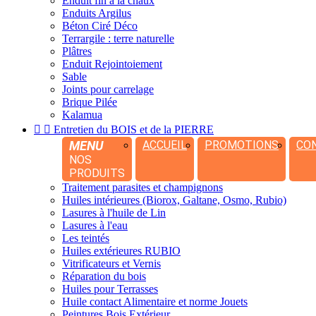
Enduit fin à la chaux
Enduits Argilus
Béton Ciré Déco
Terrargile : terre naturelle
Plâtres
Enduit Rejointoiement
Sable
Joints pour carrelage
Brique Pilée
Kalamua


Entretien du BOIS et de la PIERRE
MENU
ACCUEIL
PROMOTIONS
CO
NOS
PRODUITS
Traitement parasites et champignons
Huiles intérieures (Biorox, Galtane, Osmo, Rubio)
Lasures à l'huile de Lin
Lasures à l'eau
Les teintés
Huiles extérieures RUBIO
Vitrificateurs et Vernis
Réparation du bois
Huiles pour Terrasses
Huile contact Alimentaire et norme Jouets
Peintures Bois Extérieur