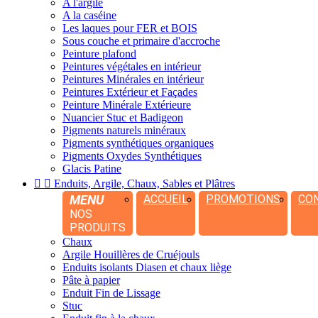
A l'argile
A la caséine
Les laques pour FER et BOIS
Sous couche et primaire d'accroche
Peinture plafond
Peintures végétales en intérieur
Peintures Minérales en intérieur
Peintures Extérieur et Façades
Peinture Minérale Extérieure
Nuancier Stuc et Badigeon
Pigments naturels minéraux
Pigments synthétiques organiques
Pigments Oxydes Synthétiques
Glacis Patine


Enduits, Argile, Chaux, Sables et Plâtres
MENU
ACCUEIL
PROMOTIONS
CO
NOS
PRODUITS
Chaux
Argile Houillères de Cruéjouls
Enduits isolants Diasen et chaux liège
Pâte à papier
Enduit Fin de Lissage
Stuc