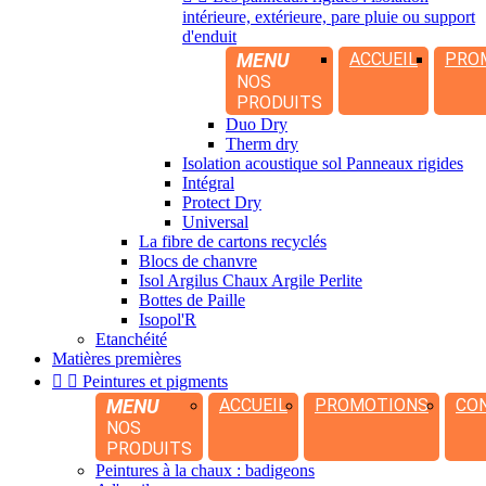
intérieure, extérieure, pare pluie ou support
d'enduit
MENU
ACCUEIL
PRO
NOS
PRODUITS
Duo Dry
Therm dry
Isolation acoustique sol Panneaux rigides
Intégral
Protect Dry
Universal
La fibre de cartons recyclés
Blocs de chanvre
Isol Argilus Chaux Argile Perlite
Bottes de Paille
Isopol'R
Etanchéité
Matières premières


Peintures et pigments
MENU
ACCUEIL
PROMOTIONS
CO
NOS
PRODUITS
Peintures à la chaux : badigeons