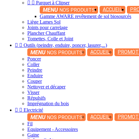


Parquet à Clipser
MENU
ACCUEIL
PR
NOS PRODUITS
Gamme AWARE revêtement de sol biosourcés
Liège Lames Sol
Joints pour carrelage
Plancher Chauffant
Tomettes, Colle et Joint


Outils (peindre, enduire, poncer, lasurer,...)
MENU
ACCUEIL
PROMOT
NOS PRODUITS
Poncer
Coller
Peindre
Enduire
Couper
Nettoyer et décaper
Visser
Répulsifs
Imprégnation du bois


Electricité
MENU
ACCUEIL
PROMOT
NOS PRODUITS
Fil
Equipement - Accessoires
Gaine