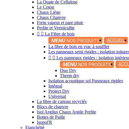
La Ouate de Cellulose
Le Coton
Chaux Liège
Chaux Chanvre
Frein vapeur et pare pluie
Perlite et Vermiculite


La Fibre de bois
MENU
ACCUEIL
NOS PRODUITS
La fibre de bois en vrac à souffler
Les panneaux semi rigides : isolation toitur


Les panneaux rigides : isolation intérieu
MENU
ACCU
NOS PRODUITS
Duo Dry
Therm dry
Isolation acoustique sol Panneaux rigides
Intégral
Protect Dry
Universal
La fibre de cartons recyclés
Blocs de chanvre
Isol Argilus Chaux Argile Perlite
Bottes de Paille
Isopol'R
Etanchéité