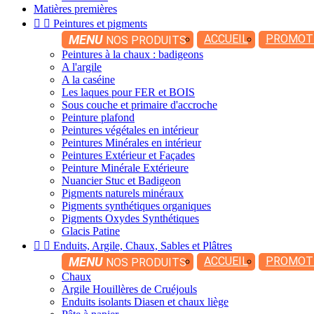
Matières premières


Peintures et pigments
MENU
ACCUEIL
PROMOT
NOS PRODUITS
Peintures à la chaux : badigeons
A l'argile
A la caséine
Les laques pour FER et BOIS
Sous couche et primaire d'accroche
Peinture plafond
Peintures végétales en intérieur
Peintures Minérales en intérieur
Peintures Extérieur et Façades
Peinture Minérale Extérieure
Nuancier Stuc et Badigeon
Pigments naturels minéraux
Pigments synthétiques organiques
Pigments Oxydes Synthétiques
Glacis Patine


Enduits, Argile, Chaux, Sables et Plâtres
MENU
ACCUEIL
PROMOT
NOS PRODUITS
Chaux
Argile Houillères de Cruéjouls
Enduits isolants Diasen et chaux liège