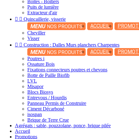
Boîtes - Boîtiers
Puits de lumière
Extracteur d'air


Quincaillerie, visserie
MENU
ACCUEIL
PROMOT
NOS PRODUITS
Cheviller
Visser


Construction : Dalles Murs planchers Charpentes
MENU
ACCUEIL
PROMOT
NOS PRODUITS
Poutres i
Ossature Bois
Fixations connecteurs poutres et chevons
Botte de Paille Biofib
LVL
Misapor
Blocs Biosys
Entrevous / Hourdis
Panneau Permis de Construire
Ciment Décarboné
isospan
Brique de Terre Crue
Agrégats : sable, pouzzolane, ponce, brique pilée
Accueil
Promotions