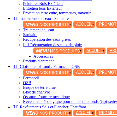
Peintures Bois Extérieur
Entretien bois Extérieur
Protection terre cuite, tommettes, travertin


Traitement de l'eau - Sanitaire
MENU
ACCUEIL
PROMOT
NOS PRODUITS
Traitement de l'eau
Sanitaire
Récupération des eaux grises


Récupération des eaux de pluie
MENU
ACCUEIL
PR
NOS PRODUITS
Accessoires
Produits d'entretien


Cloison et plafond : Fermacell, OSB
MENU
ACCUEIL
PROMOT
NOS PRODUITS
Fermacell
OSB
Brique de terre crue
Bloc de chanvre
Ossature fourrure métallique
Revêtement écologique pour murs et plafonds (tapisserie


Revêtements Sols et Plancher Chauffant
MENU
ACCUEIL
PROMOT
NOS PRODUITS