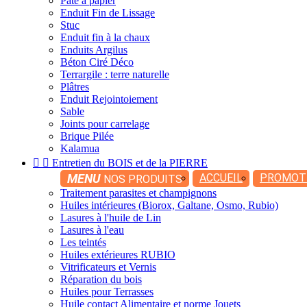
Pâte à papier
Enduit Fin de Lissage
Stuc
Enduit fin à la chaux
Enduits Argilus
Béton Ciré Déco
Terrargile : terre naturelle
Plâtres
Enduit Rejointoiement
Sable
Joints pour carrelage
Brique Pilée
Kalamua


Entretien du BOIS et de la PIERRE
MENU
ACCUEIL
PROMOT
NOS PRODUITS
Traitement parasites et champignons
Huiles intérieures (Biorox, Galtane, Osmo, Rubio)
Lasures à l'huile de Lin
Lasures à l'eau
Les teintés
Huiles extérieures RUBIO
Vitrificateurs et Vernis
Réparation du bois
Huiles pour Terrasses
Huile contact Alimentaire et norme Jouets