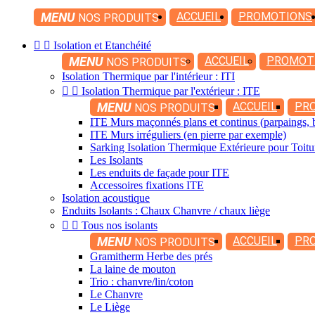
MENU
ACCUEIL
PROMOTIONS
NOS PRODUITS


Isolation et Etanchéité
MENU
ACCUEIL
PROMOT
NOS PRODUITS
Isolation Thermique par l'intérieur : ITI


Isolation Thermique par l'extérieur : ITE
MENU
ACCUEIL
PR
NOS PRODUITS
ITE Murs maçonnés plans et continus (parpaings, b
ITE Murs irréguliers (en pierre par exemple)
Sarking Isolation Thermique Extérieure pour Toitu
Les Isolants
Les enduits de façade pour ITE
Accessoires fixations ITE
Isolation acoustique
Enduits Isolants : Chaux Chanvre / chaux liège


Tous nos isolants
MENU
ACCUEIL
PR
NOS PRODUITS
Gramitherm Herbe des prés
La laine de mouton
Trio : chanvre/lin/coton
Le Chanvre
Le Liège