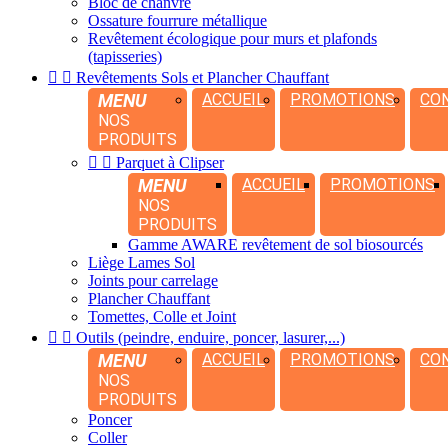
Bloc de chanvre
Ossature fourrure métallique
Revêtement écologique pour murs et plafonds
(tapisseries)


Revêtements Sols et Plancher Chauffant
MENU
ACCUEIL
PROMOTIONS
CO
NOS
PRODUITS


Parquet à Clipser
MENU
ACCUEIL
PROMOTIONS
NOS
PRODUITS
Gamme AWARE revêtement de sol biosourcés
Liège Lames Sol
Joints pour carrelage
Plancher Chauffant
Tomettes, Colle et Joint


Outils (peindre, enduire, poncer, lasurer,...)
MENU
ACCUEIL
PROMOTIONS
CO
NOS
PRODUITS
Poncer
Coller