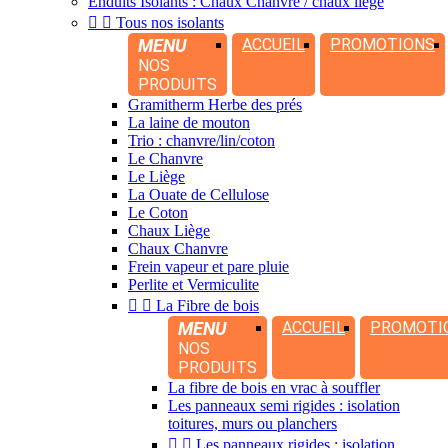
Enduits Isolants : Chaux Chanvre / chaux liège


Tous nos isolants
MENU
ACCUEIL
PROMOTIONS
NOS
PRODUITS
Gramitherm Herbe des prés
La laine de mouton
Trio : chanvre/lin/coton
Le Chanvre
Le Liège
La Ouate de Cellulose
Le Coton
Chaux Liège
Chaux Chanvre
Frein vapeur et pare pluie
Perlite et Vermiculite


La Fibre de bois
MENU
ACCUEIL
PROMOTI
NOS
PRODUITS
La fibre de bois en vrac à souffler
Les panneaux semi rigides : isolation
toitures, murs ou planchers


Les panneaux rigides : isolation