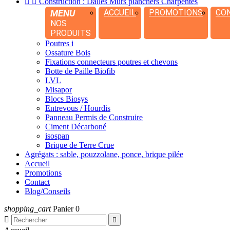


Construction : Dalles Murs planchers Charpentes
MENU
ACCUEIL
PROMOTIONS
CO
NOS
PRODUITS
Poutres i
Ossature Bois
Fixations connecteurs poutres et chevons
Botte de Paille Biofib
LVL
Misapor
Blocs Biosys
Entrevous / Hourdis
Panneau Permis de Construire
Ciment Décarboné
isospan
Brique de Terre Crue
Agrégats : sable, pouzzolane, ponce, brique pilée
Accueil
Promotions
Contact
Blog/Conseils
shopping_cart
Panier
0

