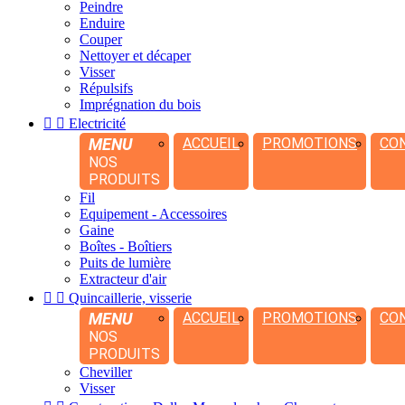
Peindre
Enduire
Couper
Nettoyer et décaper
Visser
Répulsifs
Imprégnation du bois


Electricité
MENU
ACCUEIL
PROMOTIONS
CO
NOS
PRODUITS
Fil
Equipement - Accessoires
Gaine
Boîtes - Boîtiers
Puits de lumière
Extracteur d'air


Quincaillerie, visserie
MENU
ACCUEIL
PROMOTIONS
CO
NOS
PRODUITS
Cheviller
Visser