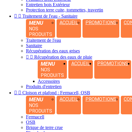
Entretien bois Extérieur
Protection terre cuite, tommettes, travertin


Traitement de l'eau - Sanitaire
MENU
ACCUEIL
PROMOTIONS
CO
NOS
PRODUITS
Traitement de l'eau
Sanitaire
Récupération des eaux grises


Récupération des eaux de pluie
MENU
ACCUEIL
PROMOTIONS
NOS
PRODUITS
Accessoires
Produits d'entretien


Cloison et plafond : Fermacell, OSB
MENU
ACCUEIL
PROMOTIONS
CO
NOS
PRODUITS
Fermacell
OSB
Brique de terre crue