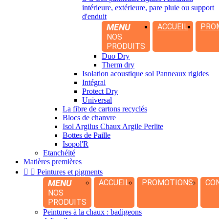
intérieure, extérieure, pare pluie ou support
d'enduit
MENU
ACCUEIL
PRO
NOS
PRODUITS
Duo Dry
Therm dry
Isolation acoustique sol Panneaux rigides
Intégral
Protect Dry
Universal
La fibre de cartons recyclés
Blocs de chanvre
Isol Argilus Chaux Argile Perlite
Bottes de Paille
Isopol'R
Etanchéité
Matières premières


Peintures et pigments
MENU
ACCUEIL
PROMOTIONS
CO
NOS
PRODUITS
Peintures à la chaux : badigeons