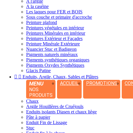
A l'argile
A la caséine
Les laques pour FER et BOIS
Sous couche et primaire d'accroche
Peinture plafond
Peintures végétales en intérieur
Peintures Minérales en intérieur
Peintures Extérieur et Façades
Peinture Minérale Extérieure
Nuancier Stuc et Badigeon
Pigments naturels minéraux
Pigments synthétiques organiques
Pigments Oxydes Synthétiques
Glacis Patine


Enduits, Argile, Chaux, Sables et Plâtres
MENU
ACCUEIL
PROMOTIONS
CO
NOS
PRODUITS
Chaux
Argile Houillères de Cruéjouls
Enduits isolants Diasen et chaux liège
Pâte à papier
Enduit Fin de Lissage
Stuc