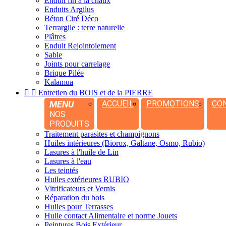
Enduit fin à la chaux
Enduits Argilus
Béton Ciré Déco
Terrargile : terre naturelle
Plâtres
Enduit Rejointoiement
Sable
Joints pour carrelage
Brique Pilée
Kalamua


Entretien du BOIS et de la PIERRE
MENU
ACCUEIL
PROMOTIONS
CO
NOS
PRODUITS
Traitement parasites et champignons
Huiles intérieures (Biorox, Galtane, Osmo, Rubio)
Lasures à l'huile de Lin
Lasures à l'eau
Les teintés
Huiles extérieures RUBIO
Vitrificateurs et Vernis
Réparation du bois
Huiles pour Terrasses
Huile contact Alimentaire et norme Jouets
Peintures Bois Extérieur