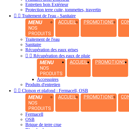
Entretien bois Extérieur
Protection terre cuite, tommettes, travertin


Traitement de l'eau - Sanitaire
MENU
ACCUEIL
PROMOTIONS
CO
NOS
PRODUITS
Traitement de l'eau
Sanitaire
Récupération des eaux grises


Récupération des eaux de pluie
MENU
ACCUEIL
PROMOTIONS
NOS
PRODUITS
Accessoires
Produits d'entretien


Cloison et plafond : Fermacell, OSB
MENU
ACCUEIL
PROMOTIONS
CO
NOS
PRODUITS
Fermacell
OSB
Brique de terre crue