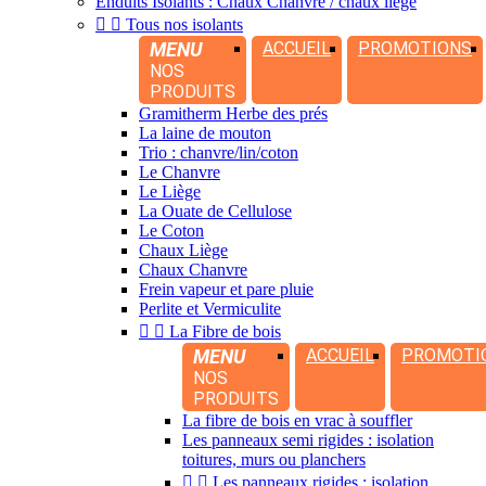
Enduits Isolants : Chaux Chanvre / chaux liège


Tous nos isolants
MENU
ACCUEIL
PROMOTIONS
NOS
PRODUITS
Gramitherm Herbe des prés
La laine de mouton
Trio : chanvre/lin/coton
Le Chanvre
Le Liège
La Ouate de Cellulose
Le Coton
Chaux Liège
Chaux Chanvre
Frein vapeur et pare pluie
Perlite et Vermiculite


La Fibre de bois
MENU
ACCUEIL
PROMOTI
NOS
PRODUITS
La fibre de bois en vrac à souffler
Les panneaux semi rigides : isolation
toitures, murs ou planchers


Les panneaux rigides : isolation