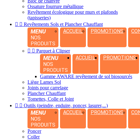
Bloc de chanvre
Ossature fourrure métallique
Revêtement écologique pour murs et plafonds
(tapisseries)


Revêtements Sols et Plancher Chauffant
MENU
ACCUEIL
PROMOTIONS
CO
NOS
PRODUITS


Parquet à Clipser
MENU
ACCUEIL
PROMOTIONS
NOS
PRODUITS
Gamme AWARE revêtement de sol biosourcés
Liège Lames Sol
Joints pour carrelage
Plancher Chauffant
Tomettes, Colle et Joint


Outils (peindre, enduire, poncer, lasurer,...)
MENU
ACCUEIL
PROMOTIONS
CO
NOS
PRODUITS
Poncer
Coller