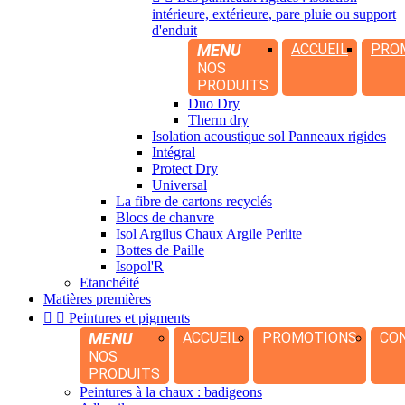
intérieure, extérieure, pare pluie ou support
d'enduit
MENU
ACCUEIL
PRO
NOS
PRODUITS
Duo Dry
Therm dry
Isolation acoustique sol Panneaux rigides
Intégral
Protect Dry
Universal
La fibre de cartons recyclés
Blocs de chanvre
Isol Argilus Chaux Argile Perlite
Bottes de Paille
Isopol'R
Etanchéité
Matières premières


Peintures et pigments
MENU
ACCUEIL
PROMOTIONS
CO
NOS
PRODUITS
Peintures à la chaux : badigeons