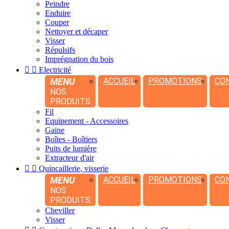
Peindre
Enduire
Couper
Nettoyer et décaper
Visser
Répulsifs
Imprégnation du bois


Electricité
MENU
ACCUEIL
PROMOTIONS
CO
NOS
PRODUITS
Fil
Equipement - Accessoires
Gaine
Boîtes - Boîtiers
Puits de lumière
Extracteur d'air


Quincaillerie, visserie
MENU
ACCUEIL
PROMOTIONS
CO
NOS
PRODUITS
Cheviller
Visser