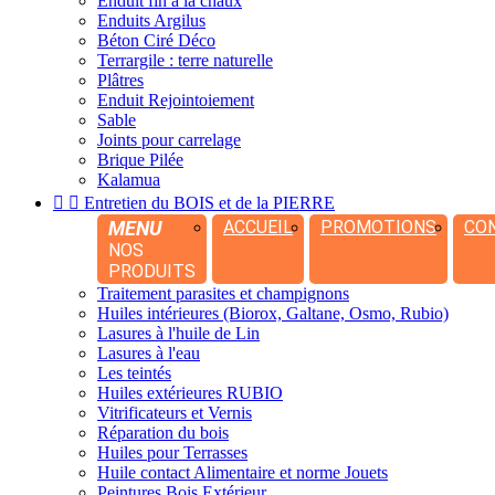
Enduit fin à la chaux
Enduits Argilus
Béton Ciré Déco
Terrargile : terre naturelle
Plâtres
Enduit Rejointoiement
Sable
Joints pour carrelage
Brique Pilée
Kalamua


Entretien du BOIS et de la PIERRE
MENU
ACCUEIL
PROMOTIONS
CO
NOS
PRODUITS
Traitement parasites et champignons
Huiles intérieures (Biorox, Galtane, Osmo, Rubio)
Lasures à l'huile de Lin
Lasures à l'eau
Les teintés
Huiles extérieures RUBIO
Vitrificateurs et Vernis
Réparation du bois
Huiles pour Terrasses
Huile contact Alimentaire et norme Jouets
Peintures Bois Extérieur