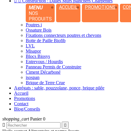


Construction : Dalles Murs planchers Charpentes
MENU
ACCUEIL
PROMOTIONS
CO
NOS
PRODUITS
Poutres i
Ossature Bois
Fixations connecteurs poutres et chevons
Botte de Paille Biofib
LVL
Misapor
Blocs Biosys
Entrevous / Hourdis
Panneau Permis de Construire
Ciment Décarboné
isospan
Brique de Terre Crue
Agrégats : sable, pouzzolane, ponce, brique pilée
Accueil
Promotions
Contact
Blog/Conseils
shopping_cart
Panier
0

