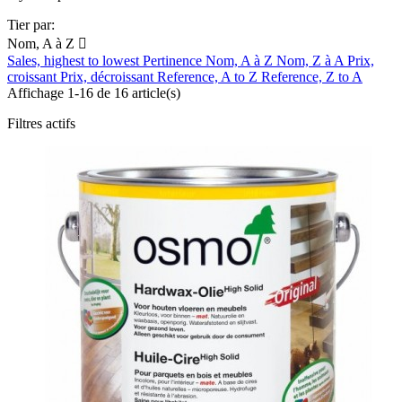
Tier par:
Nom, A à Z

Sales, highest to lowest
Pertinence
Nom, A à Z
Nom, Z à A
Prix,
croissant
Prix, décroissant
Reference, A to Z
Reference, Z to A
Affichage 1-16 de 16 article(s)
Filtres actifs