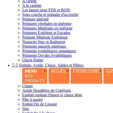
A l'argile
A la caséine
Les laques pour FER et BOIS
Sous couche et primaire d'accroche
Peinture plafond
Peintures végétales en intérieur
Peintures Minérales en intérieur
Peintures Extérieur et Façades
Peinture Minérale Extérieure
Nuancier Stuc et Badigeon
Pigments naturels minéraux
Pigments synthétiques organiques
Pigments Oxydes Synthétiques
Glacis Patine


Enduits, Argile, Chaux, Sables et Plâtres
MENU
ACCUEIL
PROMOTIONS
CO
NOS
PRODUITS
Chaux
Argile Houillères de Cruéjouls
Enduits isolants Diasen et chaux liège
Pâte à papier
Enduit Fin de Lissage
Stuc