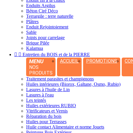
Enduit fin à la chaux
Enduits Argilus
Béton Ciré Déco
Terrargile : terre naturelle
Plâtres
Enduit Rejointoiement
Sable
Joints pour carrelage
Brique Pilée
Kalamua


Entretien du BOIS et de la PIERRE
MENU
ACCUEIL
PROMOTIONS
CO
NOS
PRODUITS
Traitement parasites et champignons
Huiles intérieures (Biorox, Galtane, Osmo, Rubio)
Lasures à l'huile de Lin
Lasures à l'eau
Les teintés
Huiles extérieures RUBIO
Vitrificateurs et Vernis
Réparation du bois
Huiles pour Terrasses
Huile contact Alimentaire et norme Jouets
Peintures Bois Extérieur