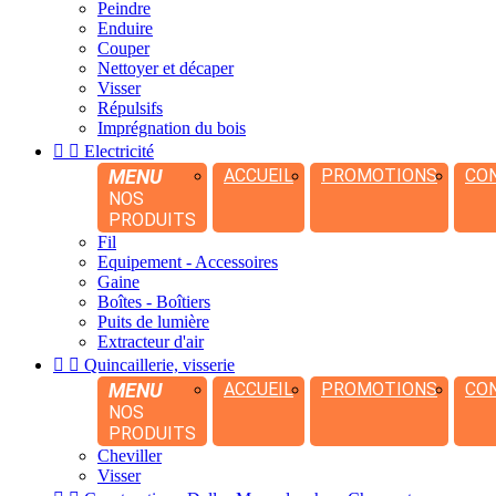
Peindre
Enduire
Couper
Nettoyer et décaper
Visser
Répulsifs
Imprégnation du bois


Electricité
MENU
ACCUEIL
PROMOTIONS
CO
NOS
PRODUITS
Fil
Equipement - Accessoires
Gaine
Boîtes - Boîtiers
Puits de lumière
Extracteur d'air


Quincaillerie, visserie
MENU
ACCUEIL
PROMOTIONS
CO
NOS
PRODUITS
Cheviller
Visser