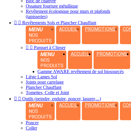
Bloc de chanvre
Ossature fourrure métallique
Revêtement écologique pour murs et plafonds
(tapisseries)


Revêtements Sols et Plancher Chauffant
MENU
ACCUEIL
PROMOTIONS
CO
NOS
PRODUITS


Parquet à Clipser
MENU
ACCUEIL
PROMOTIONS
NOS
PRODUITS
Gamme AWARE revêtement de sol biosourcés
Liège Lames Sol
Joints pour carrelage
Plancher Chauffant
Tomettes, Colle et Joint


Outils (peindre, enduire, poncer, lasurer,...)
MENU
ACCUEIL
PROMOTIONS
CO
NOS
PRODUITS
Poncer
Coller