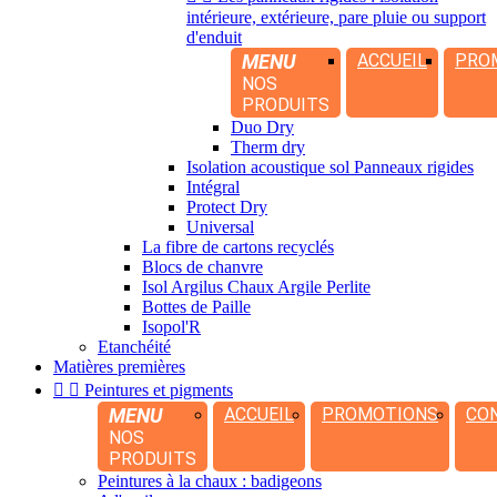
intérieure, extérieure, pare pluie ou support
d'enduit
MENU
ACCUEIL
PRO
NOS
PRODUITS
Duo Dry
Therm dry
Isolation acoustique sol Panneaux rigides
Intégral
Protect Dry
Universal
La fibre de cartons recyclés
Blocs de chanvre
Isol Argilus Chaux Argile Perlite
Bottes de Paille
Isopol'R
Etanchéité
Matières premières


Peintures et pigments
MENU
ACCUEIL
PROMOTIONS
CO
NOS
PRODUITS
Peintures à la chaux : badigeons