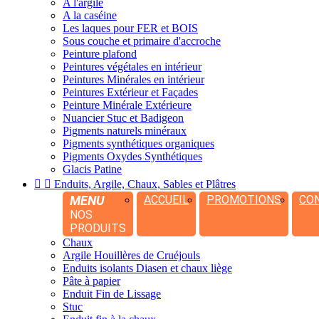
A l'argile
A la caséine
Les laques pour FER et BOIS
Sous couche et primaire d'accroche
Peinture plafond
Peintures végétales en intérieur
Peintures Minérales en intérieur
Peintures Extérieur et Façades
Peinture Minérale Extérieure
Nuancier Stuc et Badigeon
Pigments naturels minéraux
Pigments synthétiques organiques
Pigments Oxydes Synthétiques
Glacis Patine


Enduits, Argile, Chaux, Sables et Plâtres
MENU
ACCUEIL
PROMOTIONS
CO
NOS
PRODUITS
Chaux
Argile Houillères de Cruéjouls
Enduits isolants Diasen et chaux liège
Pâte à papier
Enduit Fin de Lissage
Stuc