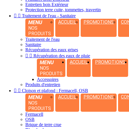
Entretien bois Extérieur
Protection terre cuite, tommettes, travertin


Traitement de l'eau - Sanitaire
MENU
ACCUEIL
PROMOTIONS
CO
NOS
PRODUITS
Traitement de l'eau
Sanitaire
Récupération des eaux grises


Récupération des eaux de pluie
MENU
ACCUEIL
PROMOTIONS
NOS
PRODUITS
Accessoires
Produits d'entretien


Cloison et plafond : Fermacell, OSB
MENU
ACCUEIL
PROMOTIONS
CO
NOS
PRODUITS
Fermacell
OSB
Brique de terre crue