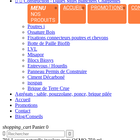


Construction : Dalles Murs planchers Charpentes
MENU
ACCUEIL
PROMOTIONS
CO
NOS
PRODUITS
Poutres i
Ossature Bois
Fixations connecteurs poutres et chevons
Botte de Paille Biofib
LVL
Misapor
Blocs Biosys
Entrevous / Hourdis
Panneau Permis de Construire
Ciment Décarboné
isospan
Brique de Terre Crue
Agrégats : sable, pouzzolane, ponce, brique pilée
Accueil
Promotions
Contact
Blog/Conseils
shopping_cart
Panier
0

