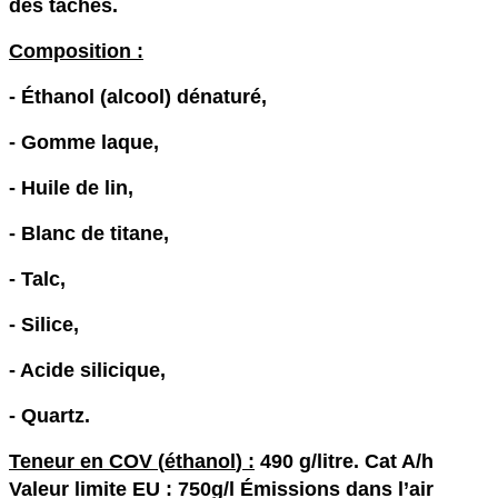
des taches.
Composition :
- Éthanol (alcool) dénaturé,
- Gomme laque,
- Huile de lin,
- Blanc de titane,
- Talc,
- Silice,
- Acide silicique,
- Quartz.
Teneur en C
OV
(
éthanol
) :
490 g/litre. Cat A/h
Valeur limite EU : 750g/l Émissions dans l’air