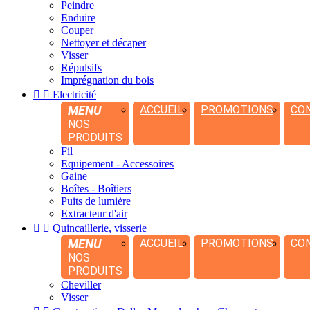
Peindre
Enduire
Couper
Nettoyer et décaper
Visser
Répulsifs
Imprégnation du bois


Electricité
MENU
ACCUEIL
PROMOTIONS
CO
NOS
PRODUITS
Fil
Equipement - Accessoires
Gaine
Boîtes - Boîtiers
Puits de lumière
Extracteur d'air


Quincaillerie, visserie
MENU
ACCUEIL
PROMOTIONS
CO
NOS
PRODUITS
Cheviller
Visser