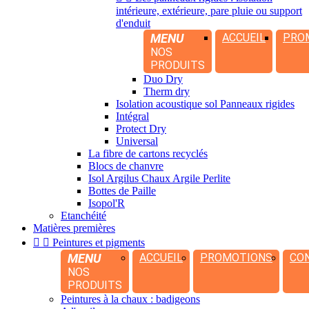
intérieure, extérieure, pare pluie ou support
d'enduit
MENU
ACCUEIL
PRO
NOS
PRODUITS
Duo Dry
Therm dry
Isolation acoustique sol Panneaux rigides
Intégral
Protect Dry
Universal
La fibre de cartons recyclés
Blocs de chanvre
Isol Argilus Chaux Argile Perlite
Bottes de Paille
Isopol'R
Etanchéité
Matières premières


Peintures et pigments
MENU
ACCUEIL
PROMOTIONS
CO
NOS
PRODUITS
Peintures à la chaux : badigeons