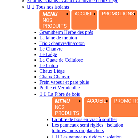
Enduits Isolants : Chaux Chanvre / chaux liège


Tous nos isolants
MENU
ACCUEIL
PROMOTIONS
NOS
PRODUITS
Gramitherm Herbe des prés
La laine de mouton
Trio : chanvre/lin/coton
Le Chanvre
Le Liège
La Ouate de Cellulose
Le Coton
Chaux Liège
Chaux Chanvre
Frein vapeur et pare pluie
Perlite et Vermiculite


La Fibre de bois
MENU
ACCUEIL
PROMOTI
NOS
PRODUITS
La fibre de bois en vrac à souffler
Les panneaux semi rigides : isolation
toitures, murs ou planchers


Les panneaux rigides : isolation