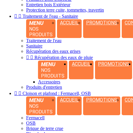
Entretien bois Extérieur
Protection terre cuite, tommettes, travertin


Traitement de l'eau - Sanitaire
MENU
ACCUEIL
PROMOTIONS
CO
NOS
PRODUITS
Traitement de l'eau
Sanitaire
Récupération des eaux grises


Récupération des eaux de pluie
MENU
ACCUEIL
PROMOTIONS
NOS
PRODUITS
Accessoires
Produits d'entretien


Cloison et plafond : Fermacell, OSB
MENU
ACCUEIL
PROMOTIONS
CO
NOS
PRODUITS
Fermacell
OSB
Brique de terre crue