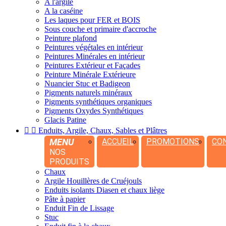
A l'argile
A la caséine
Les laques pour FER et BOIS
Sous couche et primaire d'accroche
Peinture plafond
Peintures végétales en intérieur
Peintures Minérales en intérieur
Peintures Extérieur et Façades
Peinture Minérale Extérieure
Nuancier Stuc et Badigeon
Pigments naturels minéraux
Pigments synthétiques organiques
Pigments Oxydes Synthétiques
Glacis Patine


Enduits, Argile, Chaux, Sables et Plâtres
MENU
ACCUEIL
PROMOTIONS
CO
NOS
PRODUITS
Chaux
Argile Houillères de Cruéjouls
Enduits isolants Diasen et chaux liège
Pâte à papier
Enduit Fin de Lissage
Stuc