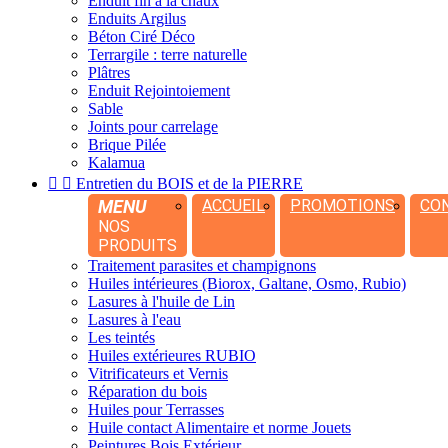
Enduit fin à la chaux
Enduits Argilus
Béton Ciré Déco
Terrargile : terre naturelle
Plâtres
Enduit Rejointoiement
Sable
Joints pour carrelage
Brique Pilée
Kalamua


Entretien du BOIS et de la PIERRE
MENU
ACCUEIL
PROMOTIONS
CO
NOS
PRODUITS
Traitement parasites et champignons
Huiles intérieures (Biorox, Galtane, Osmo, Rubio)
Lasures à l'huile de Lin
Lasures à l'eau
Les teintés
Huiles extérieures RUBIO
Vitrificateurs et Vernis
Réparation du bois
Huiles pour Terrasses
Huile contact Alimentaire et norme Jouets
Peintures Bois Extérieur