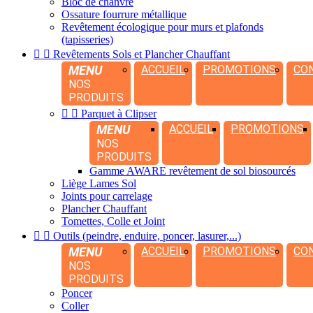
Bloc de chanvre
Ossature fourrure métallique
Revêtement écologique pour murs et plafonds
(tapisseries)


Revêtements Sols et Plancher Chauffant
MENU
ACCUEIL
PROMOTIONS
CO
NOS
PRODUITS


Parquet à Clipser
MENU
ACCUEIL
PROMOTIONS
NOS
PRODUITS
Gamme AWARE revêtement de sol biosourcés
Liège Lames Sol
Joints pour carrelage
Plancher Chauffant
Tomettes, Colle et Joint


Outils (peindre, enduire, poncer, lasurer,...)
MENU
ACCUEIL
PROMOTIONS
CO
NOS
PRODUITS
Poncer
Coller