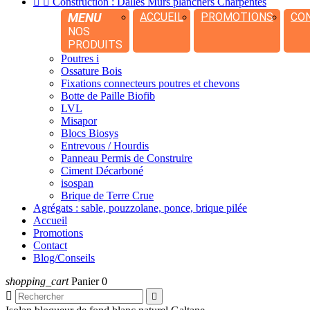


Construction : Dalles Murs planchers Charpentes
MENU
ACCUEIL
PROMOTIONS
CO
NOS
PRODUITS
Poutres i
Ossature Bois
Fixations connecteurs poutres et chevons
Botte de Paille Biofib
LVL
Misapor
Blocs Biosys
Entrevous / Hourdis
Panneau Permis de Construire
Ciment Décarboné
isospan
Brique de Terre Crue
Agrégats : sable, pouzzolane, ponce, brique pilée
Accueil
Promotions
Contact
Blog/Conseils
shopping_cart
Panier
0

