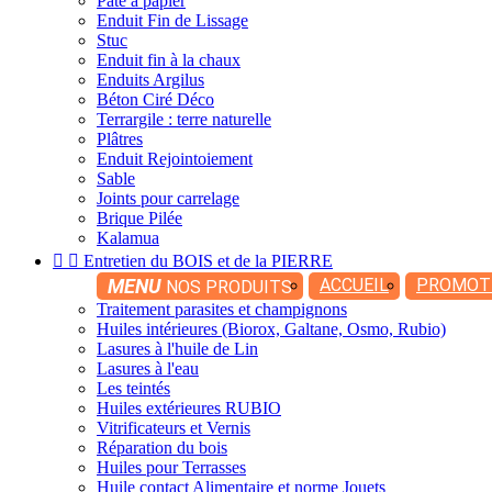
Pâte à papier
Enduit Fin de Lissage
Stuc
Enduit fin à la chaux
Enduits Argilus
Béton Ciré Déco
Terrargile : terre naturelle
Plâtres
Enduit Rejointoiement
Sable
Joints pour carrelage
Brique Pilée
Kalamua


Entretien du BOIS et de la PIERRE
MENU
ACCUEIL
PROMOT
NOS PRODUITS
Traitement parasites et champignons
Huiles intérieures (Biorox, Galtane, Osmo, Rubio)
Lasures à l'huile de Lin
Lasures à l'eau
Les teintés
Huiles extérieures RUBIO
Vitrificateurs et Vernis
Réparation du bois
Huiles pour Terrasses
Huile contact Alimentaire et norme Jouets