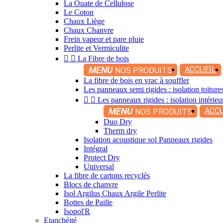
La Ouate de Cellulose
Le Coton
Chaux Liège
Chaux Chanvre
Frein vapeur et pare pluie
Perlite et Vermiculite


La Fibre de bois
MENU
ACCUEIL
NOS PRODUITS
La fibre de bois en vrac à souffler
Les panneaux semi rigides : isolation toitur


Les panneaux rigides : isolation intérieu
MENU
ACCU
NOS PRODUITS
Duo Dry
Therm dry
Isolation acoustique sol Panneaux rigides
Intégral
Protect Dry
Universal
La fibre de cartons recyclés
Blocs de chanvre
Isol Argilus Chaux Argile Perlite
Bottes de Paille
Isopol'R
Etanchéité