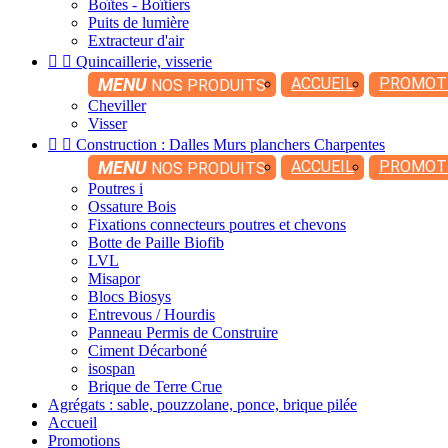
Boîtes - Boîtiers
Puits de lumière
Extracteur d'air


Quincaillerie, visserie
MENU
ACCUEIL
PROMOT
NOS PRODUITS
Cheviller
Visser


Construction : Dalles Murs planchers Charpentes
MENU
ACCUEIL
PROMOT
NOS PRODUITS
Poutres i
Ossature Bois
Fixations connecteurs poutres et chevons
Botte de Paille Biofib
LVL
Misapor
Blocs Biosys
Entrevous / Hourdis
Panneau Permis de Construire
Ciment Décarboné
isospan
Brique de Terre Crue
Agrégats : sable, pouzzolane, ponce, brique pilée
Accueil
Promotions