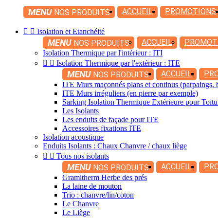
MENU
ACCUEIL
PROMOTIONS
NOS PRODUITS


Isolation et Etanchéité
MENU
ACCUEIL
PROMOT
NOS PRODUITS
Isolation Thermique par l'intérieur : ITI


Isolation Thermique par l'extérieur : ITE
MENU
ACCUEIL
PR
NOS PRODUITS
ITE Murs maçonnés plans et continus (parpaings, b
ITE Murs irréguliers (en pierre par exemple)
Sarking Isolation Thermique Extérieure pour Toitu
Les Isolants
Les enduits de façade pour ITE
Accessoires fixations ITE
Isolation acoustique
Enduits Isolants : Chaux Chanvre / chaux liège


Tous nos isolants
MENU
ACCUEIL
PR
NOS PRODUITS
Gramitherm Herbe des prés
La laine de mouton
Trio : chanvre/lin/coton
Le Chanvre
Le Liège