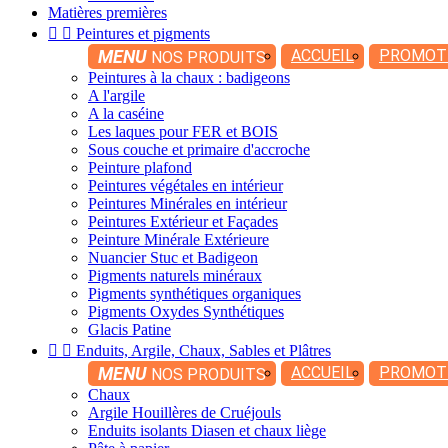
Matières premières


Peintures et pigments
MENU
ACCUEIL
PROMOT
NOS PRODUITS
Peintures à la chaux : badigeons
A l'argile
A la caséine
Les laques pour FER et BOIS
Sous couche et primaire d'accroche
Peinture plafond
Peintures végétales en intérieur
Peintures Minérales en intérieur
Peintures Extérieur et Façades
Peinture Minérale Extérieure
Nuancier Stuc et Badigeon
Pigments naturels minéraux
Pigments synthétiques organiques
Pigments Oxydes Synthétiques
Glacis Patine


Enduits, Argile, Chaux, Sables et Plâtres
MENU
ACCUEIL
PROMOT
NOS PRODUITS
Chaux
Argile Houillères de Cruéjouls
Enduits isolants Diasen et chaux liège