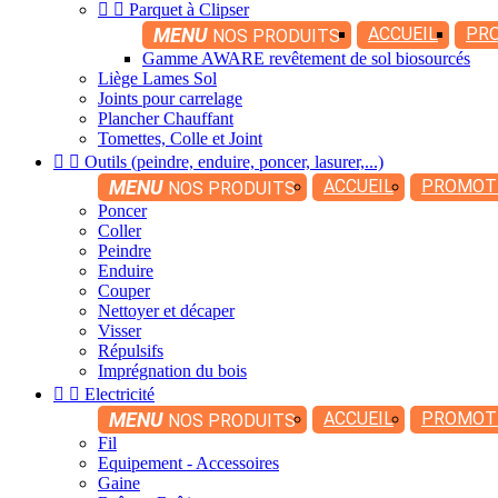


Parquet à Clipser
MENU
ACCUEIL
PR
NOS PRODUITS
Gamme AWARE revêtement de sol biosourcés
Liège Lames Sol
Joints pour carrelage
Plancher Chauffant
Tomettes, Colle et Joint


Outils (peindre, enduire, poncer, lasurer,...)
MENU
ACCUEIL
PROMOT
NOS PRODUITS
Poncer
Coller
Peindre
Enduire
Couper
Nettoyer et décaper
Visser
Répulsifs
Imprégnation du bois


Electricité
MENU
ACCUEIL
PROMOT
NOS PRODUITS
Fil
Equipement - Accessoires
Gaine