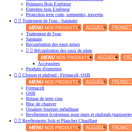
Peintures Bois Extérieur
Entretien bois Extérieur
Protection terre cuite, tommettes, travertin


Traitement de l'eau - Sanitaire
MENU
ACCUEIL
PROMOT
NOS PRODUITS
Traitement de l'eau
Sanitaire
Récupération des eaux grises


Récupération des eaux de pluie
MENU
ACCUEIL
PR
NOS PRODUITS
Accessoires
Produits d'entretien


Cloison et plafond : Fermacell, OSB
MENU
ACCUEIL
PROMOT
NOS PRODUITS
Fermacell
OSB
Brique de terre crue
Bloc de chanvre
Ossature fourrure métallique
Revêtement écologique pour murs et plafonds (tapisserie


Revêtements Sols et Plancher Chauffant
MENU
ACCUEIL
PROMOT
NOS PRODUITS