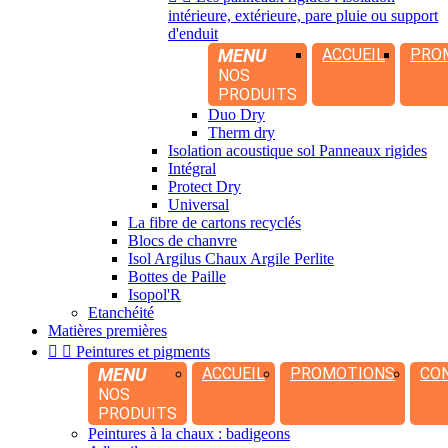
intérieure, extérieure, pare pluie ou support
d'enduit
MENU
ACCUEIL
PRO
NOS
PRODUITS
Duo Dry
Therm dry
Isolation acoustique sol Panneaux rigides
Intégral
Protect Dry
Universal
La fibre de cartons recyclés
Blocs de chanvre
Isol Argilus Chaux Argile Perlite
Bottes de Paille
Isopol'R
Etanchéité
Matières premières


Peintures et pigments
MENU
ACCUEIL
PROMOTIONS
CO
NOS
PRODUITS
Peintures à la chaux : badigeons