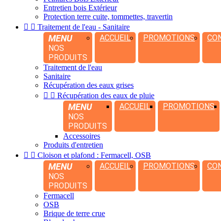
Entretien bois Extérieur
Protection terre cuite, tommettes, travertin


Traitement de l'eau - Sanitaire
MENU
ACCUEIL
PROMOTIONS
CO
NOS
PRODUITS
Traitement de l'eau
Sanitaire
Récupération des eaux grises


Récupération des eaux de pluie
MENU
ACCUEIL
PROMOTIONS
NOS
PRODUITS
Accessoires
Produits d'entretien


Cloison et plafond : Fermacell, OSB
MENU
ACCUEIL
PROMOTIONS
CO
NOS
PRODUITS
Fermacell
OSB
Brique de terre crue