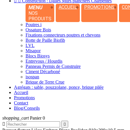


Construction : Dalles Murs planchers Charpentes
MENU
ACCUEIL
PROMOTIONS
CO
NOS
PRODUITS
Poutres i
Ossature Bois
Fixations connecteurs poutres et chevons
Botte de Paille Biofib
LVL
Misapor
Blocs Biosys
Entrevous / Hourdis
Panneau Permis de Construire
Ciment Décarboné
isospan
Brique de Terre Crue
Agrégats : sable, pouzzolane, ponce, brique pilée
Accueil
Promotions
Contact
Blog/Conseils
shopping_cart
Panier
0

