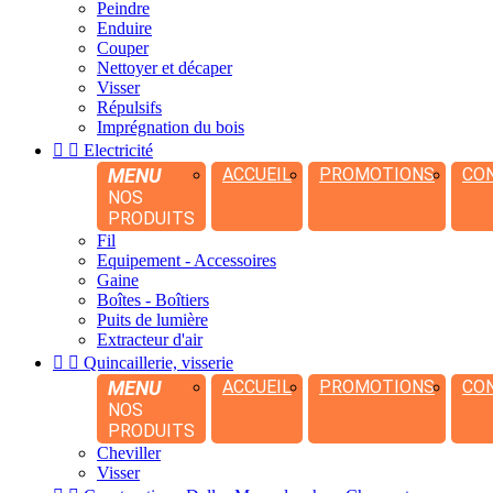
Peindre
Enduire
Couper
Nettoyer et décaper
Visser
Répulsifs
Imprégnation du bois


Electricité
MENU
ACCUEIL
PROMOTIONS
CO
NOS
PRODUITS
Fil
Equipement - Accessoires
Gaine
Boîtes - Boîtiers
Puits de lumière
Extracteur d'air


Quincaillerie, visserie
MENU
ACCUEIL
PROMOTIONS
CO
NOS
PRODUITS
Cheviller
Visser