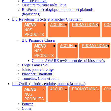
Bloc de chanvre
Ossature fourrure métallique
Revêtement écologique pour murs et plafonds
(tapisseries)


Revêtements Sols et Plancher Chauffant
MENU
ACCUEIL
PROMOTIONS
CO
NOS
PRODUITS


Parquet à Clipser
MENU
ACCUEIL
PROMOTIONS
NOS
PRODUITS
Gamme AWARE revêtement de sol biosourcés
Liège Lames Sol
Joints pour carrelage
Plancher Chauffant
Tomettes, Colle et Joint


Outils (peindre, enduire, poncer, lasurer,...)
MENU
ACCUEIL
PROMOTIONS
CO
NOS
PRODUITS
Poncer
Coller