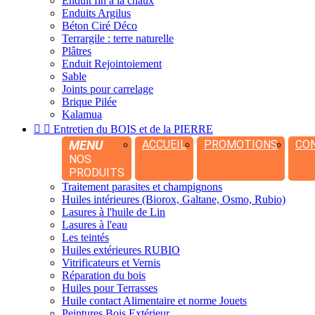
Enduit fin à la chaux
Enduits Argilus
Béton Ciré Déco
Terrargile : terre naturelle
Plâtres
Enduit Rejointoiement
Sable
Joints pour carrelage
Brique Pilée
Kalamua


Entretien du BOIS et de la PIERRE
MENU
ACCUEIL
PROMOTIONS
CO
NOS
PRODUITS
Traitement parasites et champignons
Huiles intérieures (Biorox, Galtane, Osmo, Rubio)
Lasures à l'huile de Lin
Lasures à l'eau
Les teintés
Huiles extérieures RUBIO
Vitrificateurs et Vernis
Réparation du bois
Huiles pour Terrasses
Huile contact Alimentaire et norme Jouets
Peintures Bois Extérieur