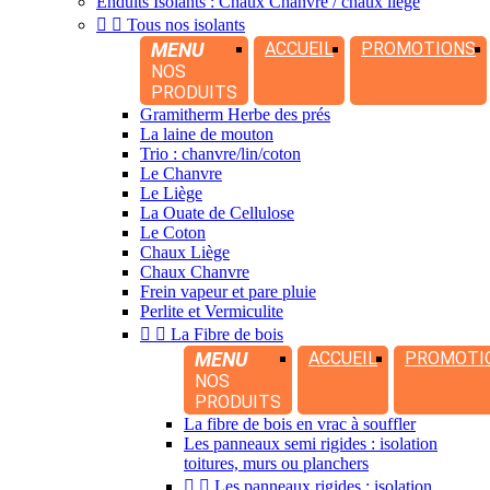
Enduits Isolants : Chaux Chanvre / chaux liège


Tous nos isolants
MENU
ACCUEIL
PROMOTIONS
NOS
PRODUITS
Gramitherm Herbe des prés
La laine de mouton
Trio : chanvre/lin/coton
Le Chanvre
Le Liège
La Ouate de Cellulose
Le Coton
Chaux Liège
Chaux Chanvre
Frein vapeur et pare pluie
Perlite et Vermiculite


La Fibre de bois
MENU
ACCUEIL
PROMOTI
NOS
PRODUITS
La fibre de bois en vrac à souffler
Les panneaux semi rigides : isolation
toitures, murs ou planchers


Les panneaux rigides : isolation