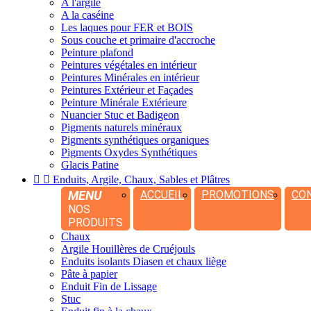
A l'argile
A la caséine
Les laques pour FER et BOIS
Sous couche et primaire d'accroche
Peinture plafond
Peintures végétales en intérieur
Peintures Minérales en intérieur
Peintures Extérieur et Façades
Peinture Minérale Extérieure
Nuancier Stuc et Badigeon
Pigments naturels minéraux
Pigments synthétiques organiques
Pigments Oxydes Synthétiques
Glacis Patine


Enduits, Argile, Chaux, Sables et Plâtres
MENU
ACCUEIL
PROMOTIONS
CO
NOS
PRODUITS
Chaux
Argile Houillères de Cruéjouls
Enduits isolants Diasen et chaux liège
Pâte à papier
Enduit Fin de Lissage
Stuc