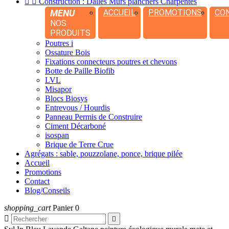


Construction : Dalles Murs planchers Charpentes
MENU
ACCUEIL
PROMOTIONS
CO
NOS
PRODUITS
Poutres i
Ossature Bois
Fixations connecteurs poutres et chevons
Botte de Paille Biofib
LVL
Misapor
Blocs Biosys
Entrevous / Hourdis
Panneau Permis de Construire
Ciment Décarboné
isospan
Brique de Terre Crue
Agrégats : sable, pouzzolane, ponce, brique pilée
Accueil
Promotions
Contact
Blog/Conseils
shopping_cart
Panier
0

