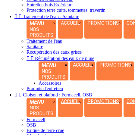
Entretien bois Extérieur
Protection terre cuite, tommettes, travertin


Traitement de l'eau - Sanitaire
MENU
ACCUEIL
PROMOTIONS
CO
NOS
PRODUITS
Traitement de l'eau
Sanitaire
Récupération des eaux grises


Récupération des eaux de pluie
MENU
ACCUEIL
PROMOTIONS
NOS
PRODUITS
Accessoires
Produits d'entretien


Cloison et plafond : Fermacell, OSB
MENU
ACCUEIL
PROMOTIONS
CO
NOS
PRODUITS
Fermacell
OSB
Brique de terre crue