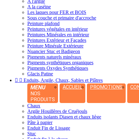
A l'argile
A la caséine
Les laques pour FER et BOIS
Sous couche et primaire d'accroche
Peinture plafond
Peintures végétales en intérieur
Peintures Minérales en intérieur
Peintures Extérieur et Façades
Peinture Minérale Extérieure
Nuancier Stuc et Badigeon
Pigments naturels minéraux
Pigments synthétiques organiques
Pigments Oxydes Synthétiques
Glacis Patine


Enduits, Argile, Chaux, Sables et Plâtres
MENU
ACCUEIL
PROMOTIONS
CO
NOS
PRODUITS
Chaux
Argile Houillères de Cruéjouls
Enduits isolants Diasen et chaux liège
Pâte à papier
Enduit Fin de Lissage
Stuc