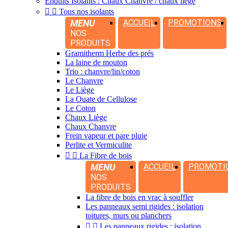
Enduits Isolants : Chaux Chanvre / chaux liège


Tous nos isolants
MENU
ACCUEIL
PROMOTIONS
NOS
PRODUITS
Gramitherm Herbe des prés
La laine de mouton
Trio : chanvre/lin/coton
Le Chanvre
Le Liège
La Ouate de Cellulose
Le Coton
Chaux Liège
Chaux Chanvre
Frein vapeur et pare pluie
Perlite et Vermiculite


La Fibre de bois
MENU
ACCUEIL
PROMOTI
NOS
PRODUITS
La fibre de bois en vrac à souffler
Les panneaux semi rigides : isolation
toitures, murs ou planchers


Les panneaux rigides : isolation