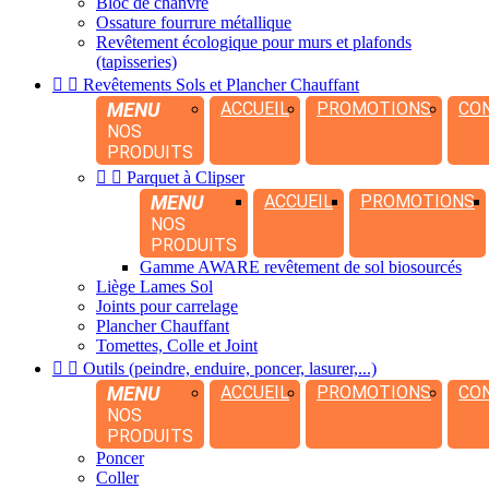
Bloc de chanvre
Ossature fourrure métallique
Revêtement écologique pour murs et plafonds
(tapisseries)


Revêtements Sols et Plancher Chauffant
MENU
ACCUEIL
PROMOTIONS
CO
NOS
PRODUITS


Parquet à Clipser
MENU
ACCUEIL
PROMOTIONS
NOS
PRODUITS
Gamme AWARE revêtement de sol biosourcés
Liège Lames Sol
Joints pour carrelage
Plancher Chauffant
Tomettes, Colle et Joint


Outils (peindre, enduire, poncer, lasurer,...)
MENU
ACCUEIL
PROMOTIONS
CO
NOS
PRODUITS
Poncer
Coller