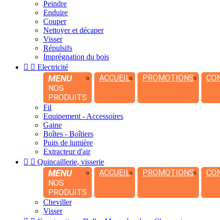
Peindre
Enduire
Couper
Nettoyer et décaper
Visser
Répulsifs
Imprégnation du bois


Electricité
MENU
ACCUEIL
PROMOTIONS
CO
NOS
PRODUITS
Fil
Equipement - Accessoires
Gaine
Boîtes - Boîtiers
Puits de lumière
Extracteur d'air


Quincaillerie, visserie
MENU
ACCUEIL
PROMOTIONS
CO
NOS
PRODUITS
Cheviller
Visser