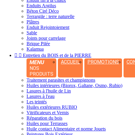
Enduit fin à la chaux
Enduits Argilus
Béton Ciré Déco
Terrargile : terre naturelle
Plâtres
Enduit Rejointoiement
Sable
Joints pour carrelage
Brique Pilée
Kalamua


Entretien du BOIS et de la PIERRE
MENU
ACCUEIL
PROMOTIONS
CO
NOS
PRODUITS
Traitement parasites et champignons
Huiles intérieures (Biorox, Galtane, Osmo, Rubio)
Lasures à l'huile de Lin
Lasures à l'eau
Les teintés
Huiles extérieures RUBIO
Vitrificateurs et Vernis
Réparation du bois
Huiles pour Terrasses
Huile contact Alimentaire et norme Jouets
Peintures Bois Extérieur