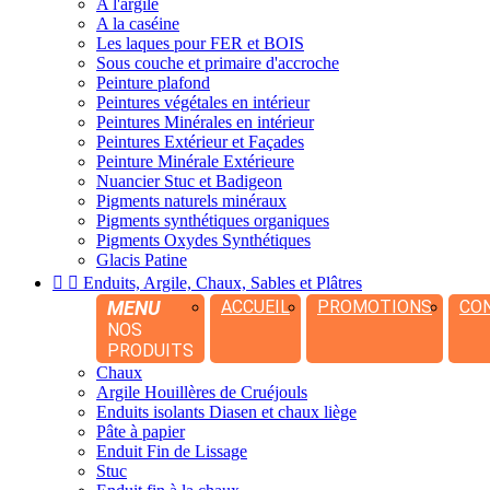
A l'argile
A la caséine
Les laques pour FER et BOIS
Sous couche et primaire d'accroche
Peinture plafond
Peintures végétales en intérieur
Peintures Minérales en intérieur
Peintures Extérieur et Façades
Peinture Minérale Extérieure
Nuancier Stuc et Badigeon
Pigments naturels minéraux
Pigments synthétiques organiques
Pigments Oxydes Synthétiques
Glacis Patine


Enduits, Argile, Chaux, Sables et Plâtres
MENU
ACCUEIL
PROMOTIONS
CO
NOS
PRODUITS
Chaux
Argile Houillères de Cruéjouls
Enduits isolants Diasen et chaux liège
Pâte à papier
Enduit Fin de Lissage
Stuc