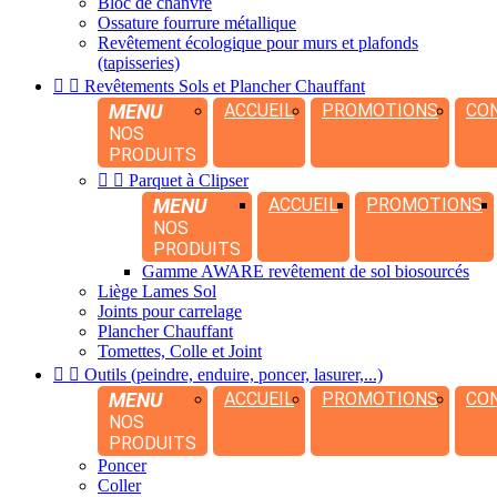
Bloc de chanvre
Ossature fourrure métallique
Revêtement écologique pour murs et plafonds
(tapisseries)


Revêtements Sols et Plancher Chauffant
MENU
ACCUEIL
PROMOTIONS
CO
NOS
PRODUITS


Parquet à Clipser
MENU
ACCUEIL
PROMOTIONS
NOS
PRODUITS
Gamme AWARE revêtement de sol biosourcés
Liège Lames Sol
Joints pour carrelage
Plancher Chauffant
Tomettes, Colle et Joint


Outils (peindre, enduire, poncer, lasurer,...)
MENU
ACCUEIL
PROMOTIONS
CO
NOS
PRODUITS
Poncer
Coller