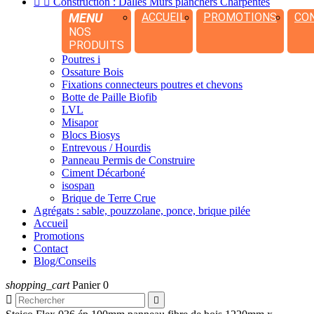


Construction : Dalles Murs planchers Charpentes
MENU
ACCUEIL
PROMOTIONS
CO
NOS
PRODUITS
Poutres i
Ossature Bois
Fixations connecteurs poutres et chevons
Botte de Paille Biofib
LVL
Misapor
Blocs Biosys
Entrevous / Hourdis
Panneau Permis de Construire
Ciment Décarboné
isospan
Brique de Terre Crue
Agrégats : sable, pouzzolane, ponce, brique pilée
Accueil
Promotions
Contact
Blog/Conseils
shopping_cart
Panier
0

