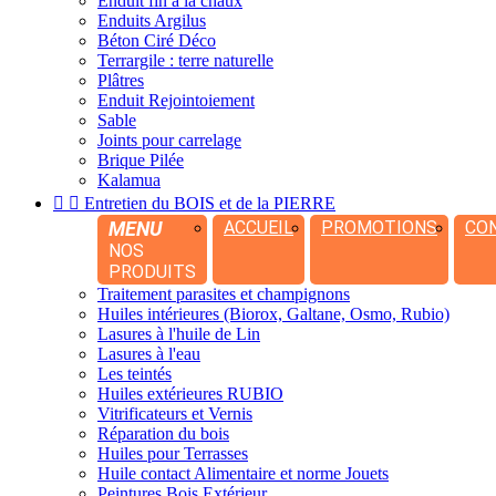
Enduit fin à la chaux
Enduits Argilus
Béton Ciré Déco
Terrargile : terre naturelle
Plâtres
Enduit Rejointoiement
Sable
Joints pour carrelage
Brique Pilée
Kalamua


Entretien du BOIS et de la PIERRE
MENU
ACCUEIL
PROMOTIONS
CO
NOS
PRODUITS
Traitement parasites et champignons
Huiles intérieures (Biorox, Galtane, Osmo, Rubio)
Lasures à l'huile de Lin
Lasures à l'eau
Les teintés
Huiles extérieures RUBIO
Vitrificateurs et Vernis
Réparation du bois
Huiles pour Terrasses
Huile contact Alimentaire et norme Jouets
Peintures Bois Extérieur