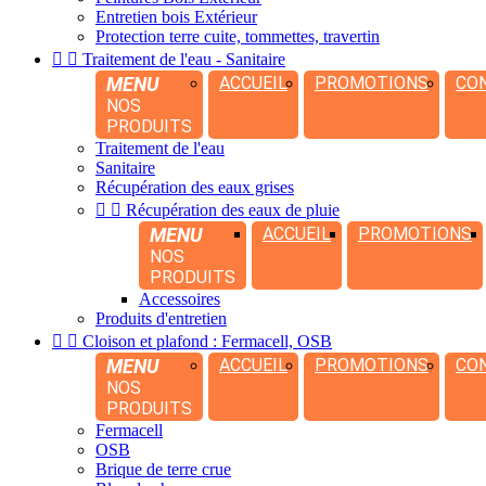
Entretien bois Extérieur
Protection terre cuite, tommettes, travertin


Traitement de l'eau - Sanitaire
MENU
ACCUEIL
PROMOTIONS
CO
NOS
PRODUITS
Traitement de l'eau
Sanitaire
Récupération des eaux grises


Récupération des eaux de pluie
MENU
ACCUEIL
PROMOTIONS
NOS
PRODUITS
Accessoires
Produits d'entretien


Cloison et plafond : Fermacell, OSB
MENU
ACCUEIL
PROMOTIONS
CO
NOS
PRODUITS
Fermacell
OSB
Brique de terre crue