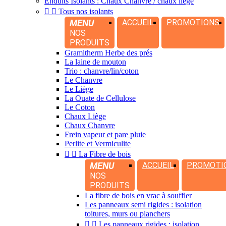
Enduits Isolants : Chaux Chanvre / chaux liège


Tous nos isolants
MENU
ACCUEIL
PROMOTIONS
NOS
PRODUITS
Gramitherm Herbe des prés
La laine de mouton
Trio : chanvre/lin/coton
Le Chanvre
Le Liège
La Ouate de Cellulose
Le Coton
Chaux Liège
Chaux Chanvre
Frein vapeur et pare pluie
Perlite et Vermiculite


La Fibre de bois
MENU
ACCUEIL
PROMOTI
NOS
PRODUITS
La fibre de bois en vrac à souffler
Les panneaux semi rigides : isolation
toitures, murs ou planchers


Les panneaux rigides : isolation