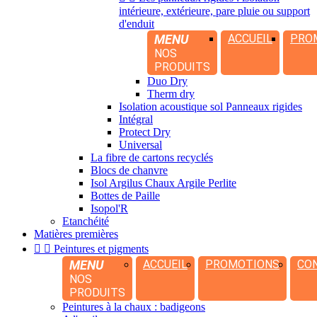
intérieure, extérieure, pare pluie ou support
d'enduit
MENU
ACCUEIL
PRO
NOS
PRODUITS
Duo Dry
Therm dry
Isolation acoustique sol Panneaux rigides
Intégral
Protect Dry
Universal
La fibre de cartons recyclés
Blocs de chanvre
Isol Argilus Chaux Argile Perlite
Bottes de Paille
Isopol'R
Etanchéité
Matières premières


Peintures et pigments
MENU
ACCUEIL
PROMOTIONS
CO
NOS
PRODUITS
Peintures à la chaux : badigeons