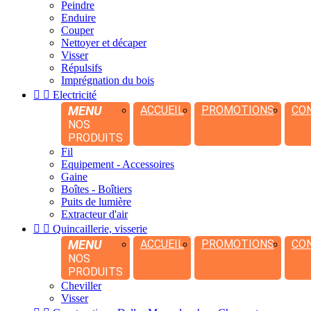
Peindre
Enduire
Couper
Nettoyer et décaper
Visser
Répulsifs
Imprégnation du bois


Electricité
MENU
ACCUEIL
PROMOTIONS
CO
NOS
PRODUITS
Fil
Equipement - Accessoires
Gaine
Boîtes - Boîtiers
Puits de lumière
Extracteur d'air


Quincaillerie, visserie
MENU
ACCUEIL
PROMOTIONS
CO
NOS
PRODUITS
Cheviller
Visser